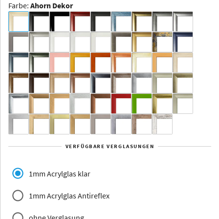
Farbe
:
Ahorn Dekor
Dakota -
Rahmenloser
Bildhalter
Aluminium
Yukon
Alberta
Alaska
VERFÜGBARE VERGLASUNGEN
Massivholz
1mm Acrylglas klar
1mm Acrylglas Antireflex
ohne Verglasung
Jersey
Dauphine
Elsass
Glarus