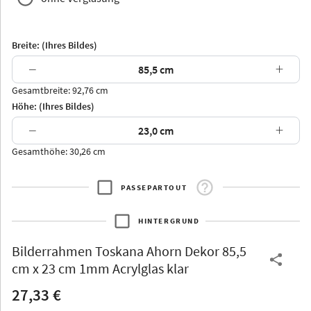
Breite: (Ihres Bildes)
−
+
Gesamtbreite: 92,76 cm
Arran
Luzern
Andros
Attika
Höhe: (Ihres Bildes)
−
+
Gesamthöhe: 30,26 cm
PASSEPARTOUT
Thurgau
Thurgau
Burgund
*Canvas*
HINTERGRUND
Kunststoff
Bilderrahmen
Toskana Ahorn Dekor 85,5
cm x 23 cm 1mm Acrylglas klar
27,33 €