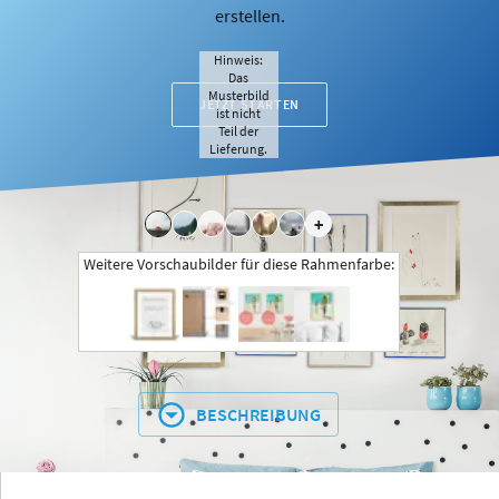
erstellen.
Hinweis:
Das
Musterbild
JETZT STARTEN
ist nicht
Teil der
Lieferung.
+
Weitere Vorschaubilder für diese Rahmenfarbe:
BESCHREIBUNG