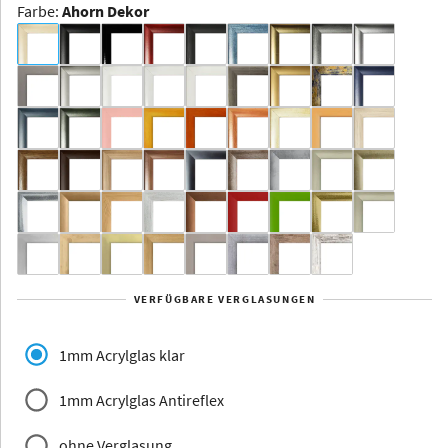
Farbe
:
Ahorn Dekor
Dakota -
Rahmenloser
Bildhalter
Aluminium
Yukon
Alberta
Alaska
VERFÜGBARE VERGLASUNGEN
Massivholz
1mm Acrylglas klar
1mm Acrylglas Antireflex
ohne Verglasung
Jersey
Dauphine
Elsass
Glarus