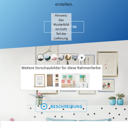
erstellen.
Hinweis:
Das
Musterbild
JETZT STARTEN
ist nicht
Teil der
Lieferung.
+
Weitere Vorschaubilder für diese Rahmenfarbe:
BESCHREIBUNG