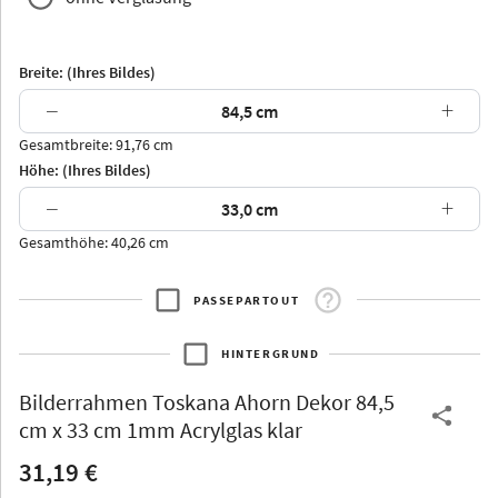
Breite: (Ihres Bildes)
−
+
Gesamtbreite: 91,76 cm
Arran
Luzern
Andros
Attika
Höhe: (Ihres Bildes)
−
+
Gesamthöhe: 40,26 cm
PASSEPARTOUT
Thurgau
Thurgau
Burgund
*Canvas*
HINTERGRUND
Kunststoff
Bilderrahmen
Toskana Ahorn Dekor 84,5
cm x 33 cm 1mm Acrylglas klar
31,19 €