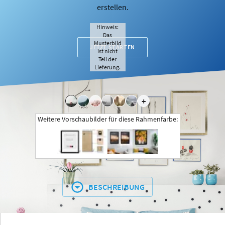
erstellen.
Hinweis:
Das
Musterbild
JETZT STARTEN
ist nicht
Teil der
Lieferung.
+
Weitere Vorschaubilder für diese Rahmenfarbe:
BESCHREIBUNG