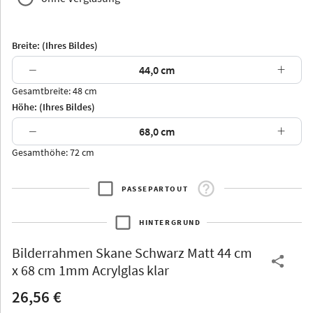
Breite: (Ihres Bildes)
−
+
Gesamtbreite: 48 cm
Arran
Luzern
Andros
Attika
Höhe: (Ihres Bildes)
−
+
Gesamthöhe: 72 cm
PASSEPARTOUT
Thurgau
Thurgau
Burgund
*Canvas*
HINTERGRUND
Kunststoff
Bilderrahmen
Skane Schwarz Matt 44 cm
x 68 cm 1mm Acrylglas klar
26,56 €