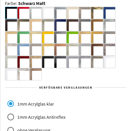
Farbe
:
Schwarz Matt
Dakota -
Rahmenloser
Bildhalter
Aluminium
Yukon
Alberta
Alaska
VERFÜGBARE VERGLASUNGEN
Massivholz
1mm Acrylglas klar
1mm Acrylglas Antireflex
ohne Verglasung
Jersey
Dauphine
Elsass
Glarus