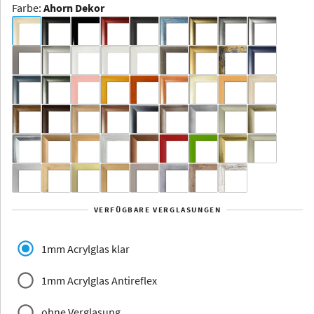
Farbe
:
Ahorn Dekor
Dakota -
Rahmenloser
Bildhalter
Aluminium
Yukon
Alberta
Alaska
VERFÜGBARE VERGLASUNGEN
Massivholz
1mm Acrylglas klar
1mm Acrylglas Antireflex
ohne Verglasung
Jersey
Dauphine
Elsass
Glarus