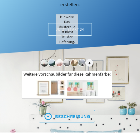
erstellen.
Hinweis:
Das
Musterbild
JETZT STARTEN
ist nicht
Teil der
Lieferung.
+
Weitere Vorschaubilder für diese Rahmenfarbe:
BESCHREIBUNG