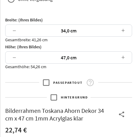
Breite: (Ihres Bildes)
−
+
Gesamtbreite: 41,26 cm
Arran
Luzern
Andros
Attika
Höhe: (Ihres Bildes)
−
+
Gesamthöhe: 54,26 cm
PASSEPARTOUT
Thurgau
Thurgau
Burgund
*Canvas*
HINTERGRUND
Kunststoff
Bilderrahmen
Toskana Ahorn Dekor 34
cm x 47 cm 1mm Acrylglas klar
22,74 €