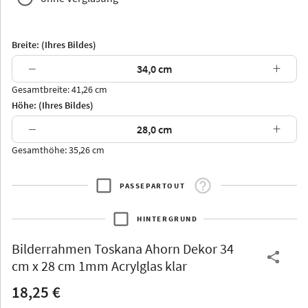
Breite: (Ihres Bildes)
−
+
Gesamtbreite: 41,26 cm
Arran
Luzern
Andros
Attika
Höhe: (Ihres Bildes)
−
+
Gesamthöhe: 35,26 cm
PASSEPARTOUT
Thurgau
Thurgau
Burgund
*Canvas*
HINTERGRUND
Kunststoff
Bilderrahmen
Toskana Ahorn Dekor 34
cm x 28 cm 1mm Acrylglas klar
18,25 €