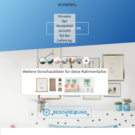
erstellen.
Hinweis:
Das
Musterbild
JETZT STARTEN
ist nicht
Teil der
Lieferung.
+
Weitere Vorschaubilder für diese Rahmenfarbe:
BESCHREIBUNG