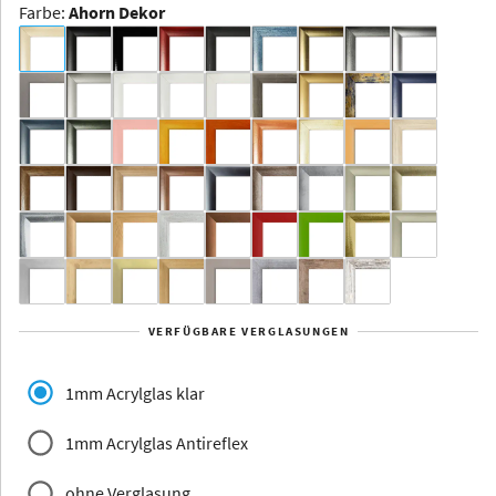
Farbe
:
Ahorn Dekor
Dakota -
Rahmenloser
Bildhalter
Aluminium
Yukon
Alberta
Alaska
VERFÜGBARE VERGLASUNGEN
Massivholz
1mm Acrylglas klar
1mm Acrylglas Antireflex
ohne Verglasung
Jersey
Dauphine
Elsass
Glarus