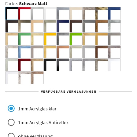
Farbe
:
Schwarz Matt
Dakota -
Rahmenloser
Bildhalter
Aluminium
Yukon
Alberta
Alaska
VERFÜGBARE VERGLASUNGEN
Massivholz
1mm Acrylglas klar
1mm Acrylglas Antireflex
ohne Verglasung
Jersey
Dauphine
Elsass
Glarus