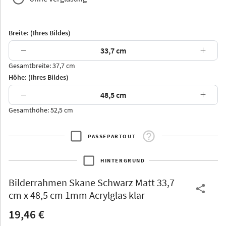
Breite: (Ihres Bildes)
−
+
Gesamtbreite: 37,7 cm
Arran
Luzern
Andros
Attika
Höhe: (Ihres Bildes)
−
+
Gesamthöhe: 52,5 cm
PASSEPARTOUT
Thurgau
Thurgau
Burgund
*Canvas*
HINTERGRUND
Kunststoff
Bilderrahmen
Skane Schwarz Matt 33,7
cm x 48,5 cm 1mm Acrylglas klar
19,46 €