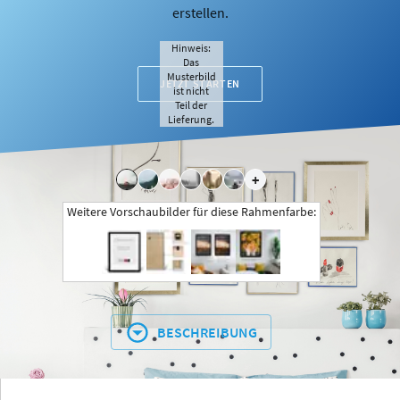
erstellen.
Hinweis:
Das
Musterbild
JETZT STARTEN
ist nicht
Teil der
Lieferung.
+
Weitere Vorschaubilder für diese Rahmenfarbe:
BESCHREIBUNG