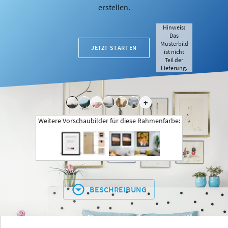
erstellen.
Hinweis:
Das
Musterbild
JETZT STARTEN
ist nicht
Teil der
Lieferung.
+
Weitere Vorschaubilder für diese Rahmenfarbe:
BESCHREIBUNG