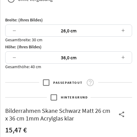
Breite: (Ihres Bildes)
−
+
Gesamtbreite: 30 cm
Arran
Luzern
Andros
Attika
Höhe: (Ihres Bildes)
−
+
Gesamthöhe: 40 cm
PASSEPARTOUT
Thurgau
Thurgau
Burgund
*Canvas*
HINTERGRUND
Kunststoff
Bilderrahmen
Skane Schwarz Matt 26 cm
x 36 cm 1mm Acrylglas klar
15,47 €