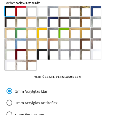
Farbe
:
Schwarz Matt
Dakota -
Rahmenloser
Bildhalter
Aluminium
Yukon
Alberta
Alaska
VERFÜGBARE VERGLASUNGEN
Massivholz
1mm Acrylglas klar
1mm Acrylglas Antireflex
ohne Verglasung
Jersey
Dauphine
Elsass
Glarus