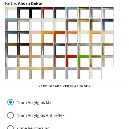
Farbe
:
Ahorn Dekor
Dakota -
Rahmenloser
Bildhalter
Aluminium
Yukon
Alberta
Alaska
VERFÜGBARE VERGLASUNGEN
Massivholz
1mm Acrylglas klar
1mm Acrylglas Antireflex
ohne Verglasung
Jersey
Dauphine
Elsass
Glarus