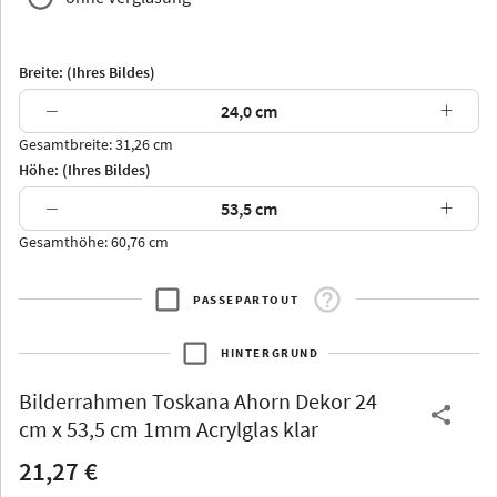
Breite: (Ihres Bildes)
−
+
Gesamtbreite: 31,26 cm
Arran
Luzern
Andros
Attika
Höhe: (Ihres Bildes)
−
+
Gesamthöhe: 60,76 cm
PASSEPARTOUT
Thurgau
Thurgau
Burgund
*Canvas*
HINTERGRUND
Kunststoff
Bilderrahmen
Toskana Ahorn Dekor 24
cm x 53,5 cm 1mm Acrylglas klar
21,27 €