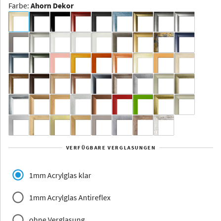
Farbe
:
Ahorn Dekor
Dakota -
Rahmenloser
Bildhalter
Aluminium
Yukon
Alberta
Alaska
VERFÜGBARE VERGLASUNGEN
Massivholz
1mm Acrylglas klar
1mm Acrylglas Antireflex
ohne Verglasung
Jersey
Dauphine
Elsass
Glarus