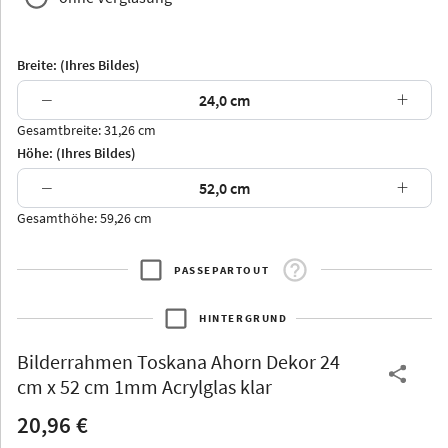
Breite: (Ihres Bildes)
−
+
Gesamtbreite: 31,26 cm
Arran
Luzern
Andros
Attika
Höhe: (Ihres Bildes)
−
+
Gesamthöhe: 59,26 cm
PASSEPARTOUT
Thurgau
Thurgau
Burgund
*Canvas*
HINTERGRUND
Kunststoff
Bilderrahmen
Toskana Ahorn Dekor 24
cm x 52 cm 1mm Acrylglas klar
20,96 €