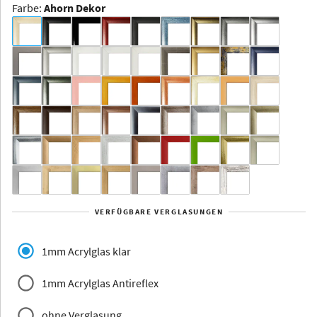
Farbe
:
Ahorn Dekor
Dakota -
Rahmenloser
Bildhalter
Aluminium
Yukon
Alberta
Alaska
VERFÜGBARE VERGLASUNGEN
Massivholz
1mm Acrylglas klar
1mm Acrylglas Antireflex
ohne Verglasung
Jersey
Dauphine
Elsass
Glarus