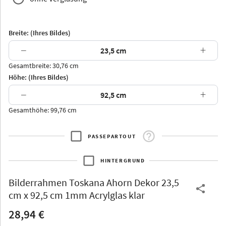
Breite: (Ihres Bildes)
−
+
Gesamtbreite: 30,76 cm
Arran
Luzern
Andros
Attika
Höhe: (Ihres Bildes)
−
+
Gesamthöhe: 99,76 cm
PASSEPARTOUT
Thurgau
Thurgau
Burgund
*Canvas*
HINTERGRUND
Kunststoff
Bilderrahmen
Toskana Ahorn Dekor 23,5
cm x 92,5 cm 1mm Acrylglas klar
28,94 €