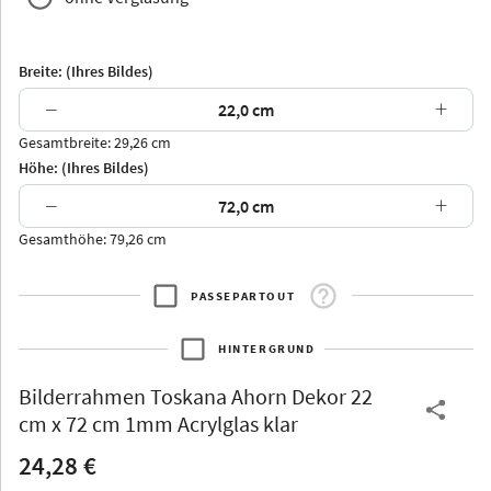
Breite: (Ihres Bildes)
−
+
Gesamtbreite: 29,26 cm
Arran
Luzern
Andros
Attika
Höhe: (Ihres Bildes)
−
+
Gesamthöhe: 79,26 cm
PASSEPARTOUT
Thurgau
Thurgau
Burgund
*Canvas*
HINTERGRUND
Kunststoff
Bilderrahmen
Toskana Ahorn Dekor 22
cm x 72 cm 1mm Acrylglas klar
24,28 €