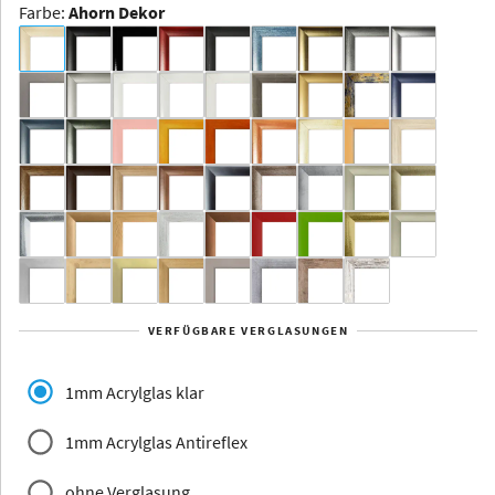
Farbe
:
Ahorn Dekor
Dakota -
Rahmenloser
Bildhalter
Aluminium
Yukon
Alberta
Alaska
VERFÜGBARE VERGLASUNGEN
Massivholz
1mm Acrylglas klar
1mm Acrylglas Antireflex
ohne Verglasung
Jersey
Dauphine
Elsass
Glarus