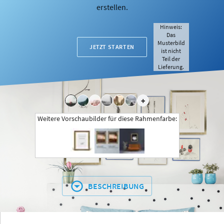
erstellen.
Hinweis:
Das
Musterbild
JETZT STARTEN
ist nicht
Teil der
Lieferung.
+
Weitere Vorschaubilder für diese Rahmenfarbe:
BESCHREIBUNG