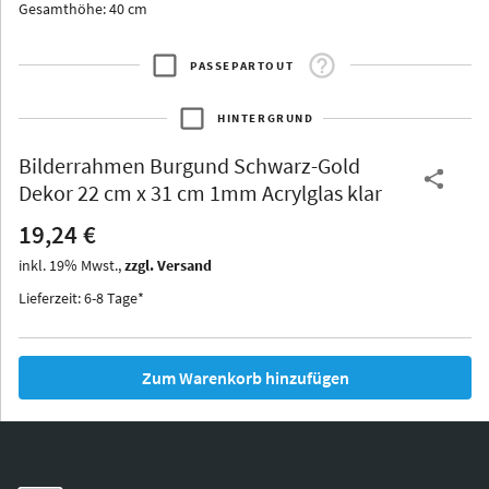
Gesamthöhe: 40 cm
PASSEPARTOUT
HINTERGRUND
Arran
Luzern
Andros
Attika
Bilderrahmen
Burgund Schwarz-Gold
Dekor 22 cm x 31 cm 1mm Acrylglas klar
19,24 €
inkl.
19
%
Mwst.,
zzgl. Versand
Thurgau
Lieferzeit: 6-8 Tage*
Thurgau
Burgund
*Canvas*
Zum Warenkorb hinzufügen
Kunststoff