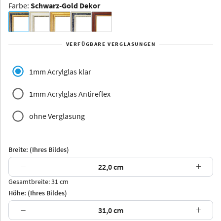
Farbe
:
Schwarz-Gold Dekor
Dakota -
Rahmenloser
Bildhalter
VERFÜGBARE VERGLASUNGEN
Aluminium
1mm Acrylglas klar
1mm Acrylglas Antireflex
ohne Verglasung
Yukon
Alberta
Alaska
Breite: (Ihres Bildes)
Massivholz
−
+
Gesamtbreite: 31 cm
Höhe: (Ihres Bildes)
−
+
Jersey
Dauphine
Elsass
Glarus