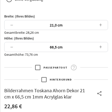
Breite: (Ihres Bildes)
−
+
Gesamtbreite: 28,26 cm
Arran
Luzern
Andros
Attika
Höhe: (Ihres Bildes)
−
+
Gesamthöhe: 73,76 cm
PASSEPARTOUT
Thurgau
Thurgau
Burgund
*Canvas*
HINTERGRUND
Kunststoff
Bilderrahmen
Toskana Ahorn Dekor 21
cm x 66,5 cm 1mm Acrylglas klar
22,86 €