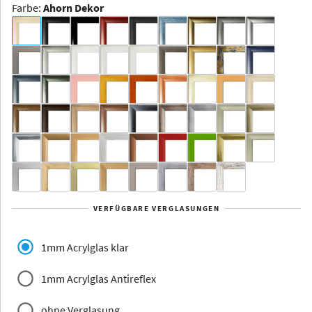
Farbe
:
Ahorn Dekor
Dakota -
Rahmenloser
Bildhalter
Aluminium
Yukon
Alberta
Alaska
VERFÜGBARE VERGLASUNGEN
Massivholz
1mm Acrylglas klar
1mm Acrylglas Antireflex
ohne Verglasung
Jersey
Dauphine
Elsass
Glarus