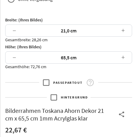
Breite: (Ihres Bildes)
−
+
Gesamtbreite: 28,26 cm
Arran
Luzern
Andros
Attika
Höhe: (Ihres Bildes)
−
+
Gesamthöhe: 72,76 cm
PASSEPARTOUT
Thurgau
Thurgau
Burgund
*Canvas*
HINTERGRUND
Kunststoff
Bilderrahmen
Toskana Ahorn Dekor 21
cm x 65,5 cm 1mm Acrylglas klar
22,67 €