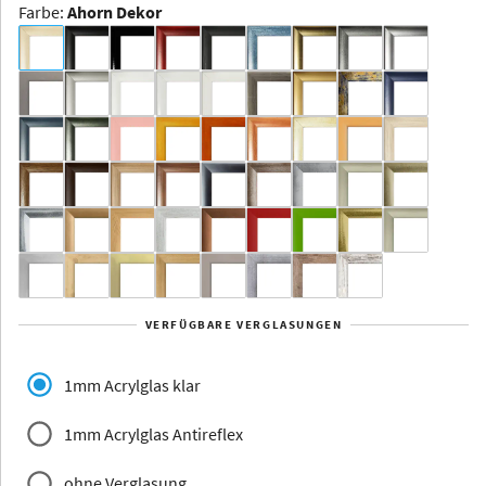
Farbe
:
Ahorn Dekor
Dakota -
Rahmenloser
Bildhalter
Aluminium
Yukon
Alberta
Alaska
VERFÜGBARE VERGLASUNGEN
Massivholz
1mm Acrylglas klar
1mm Acrylglas Antireflex
ohne Verglasung
Jersey
Dauphine
Elsass
Glarus