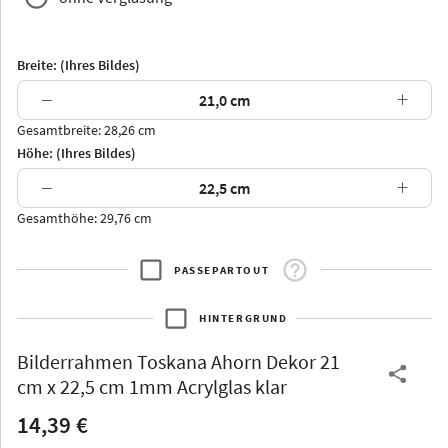
Breite: (Ihres Bildes)
−
+
Gesamtbreite: 28,26 cm
Arran
Luzern
Andros
Attika
Höhe: (Ihres Bildes)
−
+
Gesamthöhe: 29,76 cm
PASSEPARTOUT
Thurgau
Thurgau
Burgund
*Canvas*
HINTERGRUND
Kunststoff
Bilderrahmen
Toskana Ahorn Dekor 21
cm x 22,5 cm 1mm Acrylglas klar
14,39 €