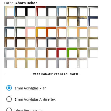
Farbe
:
Ahorn Dekor
Dakota -
Rahmenloser
Bildhalter
Aluminium
Yukon
Alberta
Alaska
VERFÜGBARE VERGLASUNGEN
Massivholz
1mm Acrylglas klar
1mm Acrylglas Antireflex
ohne Verglasung
Jersey
Dauphine
Elsass
Glarus