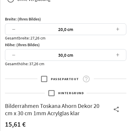
Breite: (Ihres Bildes)
−
+
Gesamtbreite: 27,26 cm
Arran
Luzern
Andros
Attika
Höhe: (Ihres Bildes)
−
+
Gesamthöhe: 37,26 cm
PASSEPARTOUT
Thurgau
Thurgau
Burgund
*Canvas*
HINTERGRUND
Kunststoff
Bilderrahmen
Toskana Ahorn Dekor 20
cm x 30 cm 1mm Acrylglas klar
15,61 €