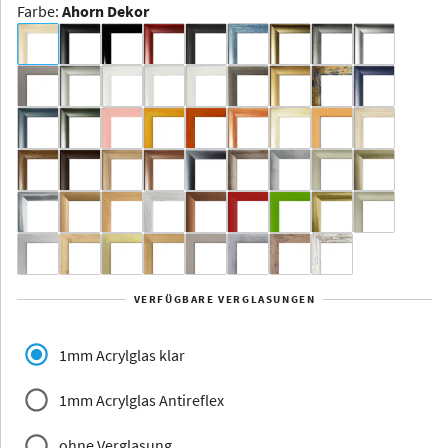
Farbe
:
Ahorn Dekor
Dakota -
Rahmenloser
Bildhalter
Aluminium
Yukon
Alberta
Alaska
VERFÜGBARE VERGLASUNGEN
Massivholz
1mm Acrylglas klar
1mm Acrylglas Antireflex
ohne Verglasung
Jersey
Dauphine
Elsass
Glarus