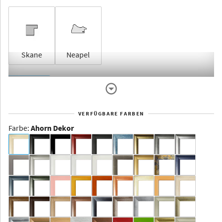
Skane
Neapel
Rahmenlos
VERFÜGBARE FARBEN
Farbe
:
Ahorn Dekor
Dakota -
Rahmenloser
Bildhalter
Aluminium