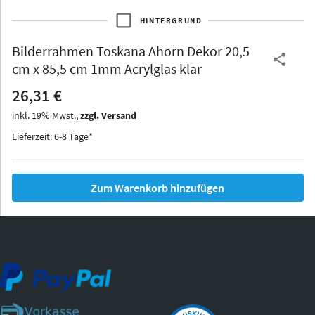
HINTERGRUND
Bilderrahmen
Toskana Ahorn Dekor 20,5
Thurgau
Thurgau
Burgund
cm x 85,5 cm 1mm Acrylglas klar
*Canvas*
26,31 €
Kunststoff
inkl.
19
%
Mwst.,
zzgl. Versand
Lieferzeit: 6-8 Tage*
Zum Warenkorb hinzufügen
Iowa
Ohio