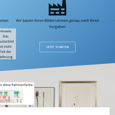
ahmen
Wir bauen Ihren Bilderrahmen genau nach Ihren
Vorgaben
Hinweis:
Das
usterbild
ist nicht
JETZT STARTEN
Teil der
ieferung.
ür diese Rahmenfarbe: