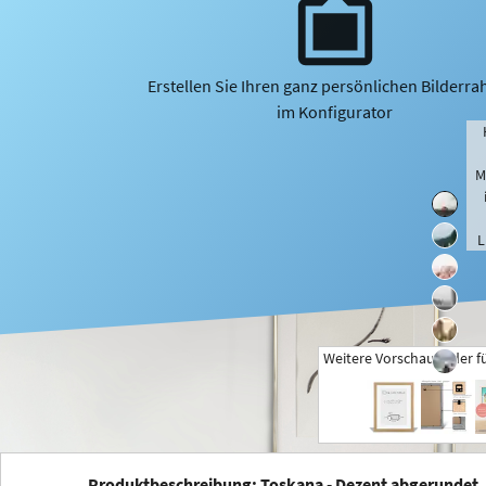
Erstellen Sie Ihren ganz persönlichen Bilderr
im Konfigurator
M
L
Weitere Vorschaubilder f
+
Produktbeschreibung: Toskana - Dezent abgerundet