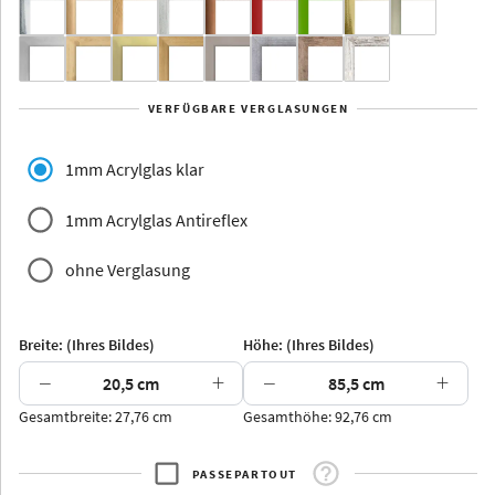
Yukon
Alberta
Alaska
VERFÜGBARE VERGLASUNGEN
Massivholz
1mm Acrylglas klar
1mm Acrylglas Antireflex
ohne Verglasung
Jersey
Dauphine
Elsass
Glarus
Breite: (Ihres Bildes)
Höhe: (Ihres Bildes)
−
+
−
+
Gesamtbreite: 27,76 cm
Gesamthöhe: 92,76 cm
Arran
Luzern
Andros
Attika
PASSEPARTOUT