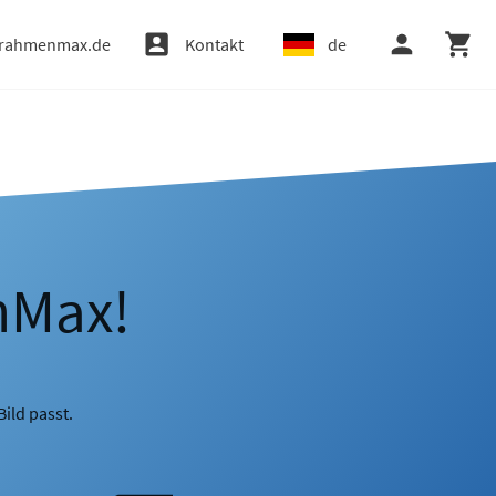
rahmenmax.de
Kontakt
de
nMax!
ild passt.