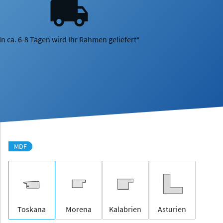
In ca. 6-8 Tagen wird Ihr Rahmen geliefert*
MDF
Toskana
Morena
Kalabrien
Asturien