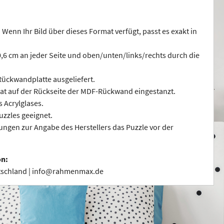
 Wenn Ihr Bild über dieses Format verfügt, passt es exakt in
 0,6 cm an jeder Seite und oben/unten/links/rechts durch die
ückwandplatte ausgeliefert.
at auf der Rückseite der MDF-Rückwand eingestanzt.
s Acrylglases.
uzzles geeignet.
ngen zur Angabe des Herstellers das Puzzle vor der
on:
utschland | info@rahmenmax.de