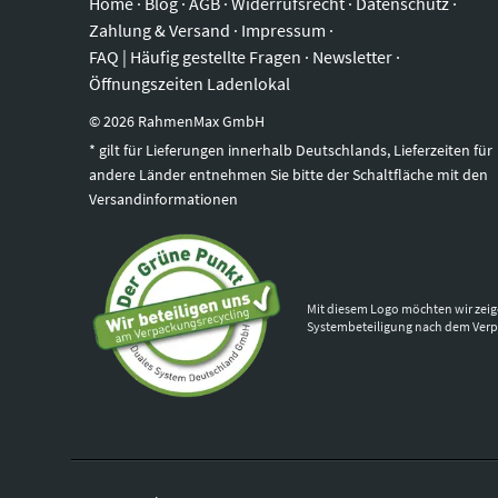
Home
·
Blog
·
AGB
·
Widerrufsrecht
·
Datenschutz
·
Zahlung & Versand
·
Impressum
·
FAQ | Häufig gestellte Fragen
·
Newsletter
·
Öffnungszeiten Ladenlokal
©
2026
RahmenMax GmbH
* gilt für Lieferungen innerhalb Deutschlands, Lieferzeiten für
andere Länder entnehmen Sie bitte der Schaltfläche mit den
Versandinformationen
Mit diesem Logo möchten wir zeig
Systembeteiligung nach dem Ver