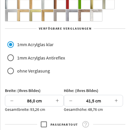
Yukon
Alberta
Alaska
VERFÜGBARE VERGLASUNGEN
Massivholz
1mm Acrylglas klar
1mm Acrylglas Antireflex
ohne Verglasung
Jersey
Dauphine
Elsass
Glarus
Breite: (Ihres Bildes)
Höhe: (Ihres Bildes)
−
+
−
+
Gesamtbreite: 93,26 cm
Gesamthöhe: 48,76 cm
Arran
Luzern
Andros
Attika
PASSEPARTOUT