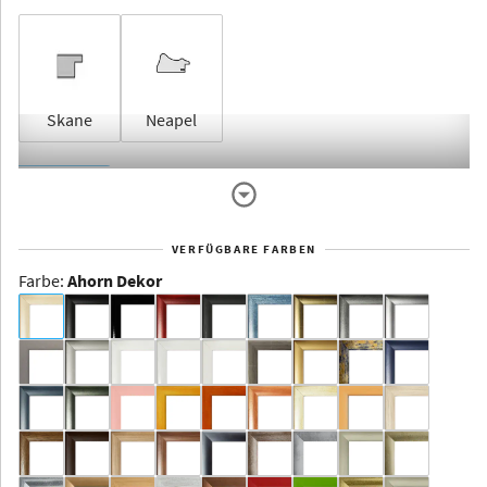
Skane
Neapel
Rahmenlos
VERFÜGBARE FARBEN
Farbe
:
Ahorn Dekor
Dakota -
Rahmenloser
Bildhalter
Aluminium