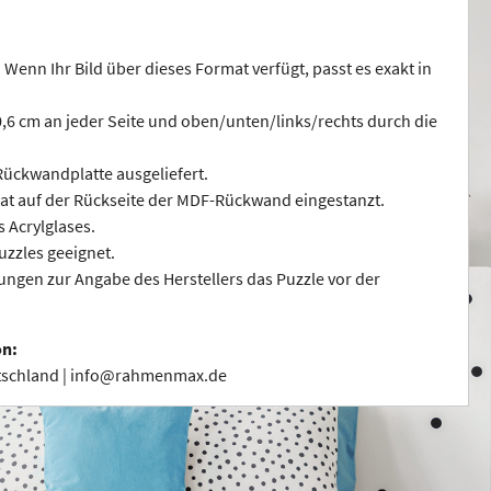
 Wenn Ihr Bild über dieses Format verfügt, passt es exakt in
 0,6 cm an jeder Seite und oben/unten/links/rechts durch die
ückwandplatte ausgeliefert.
at auf der Rückseite der MDF-Rückwand eingestanzt.
s Acrylglases.
uzzles geeignet.
ngen zur Angabe des Herstellers das Puzzle vor der
on:
utschland | info@rahmenmax.de