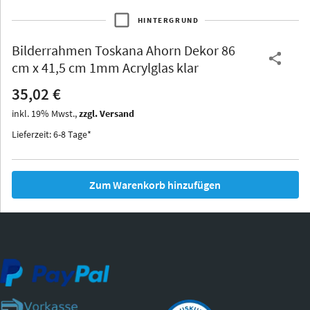
HINTERGRUND
Bilderrahmen
Toskana Ahorn Dekor 86
Thurgau
Thurgau
Burgund
cm x 41,5 cm 1mm Acrylglas klar
*Canvas*
35,02 €
Kunststoff
inkl.
19
%
Mwst.,
zzgl. Versand
Lieferzeit: 6-8 Tage*
Zum Warenkorb hinzufügen
Iowa
Ohio