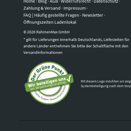
Home
·
Blog
·
AGB
·
Widerrufsrecht
·
Datenschutz
·
Zahlung & Versand
·
Impressum
·
FAQ | Häufig gestellte Fragen
·
Newsletter
·
Öffnungszeiten Ladenlokal
©
2026
RahmenMax GmbH
* gilt für Lieferungen innerhalb Deutschlands, Lieferzeiten für
andere Länder entnehmen Sie bitte der Schaltfläche mit den
Versandinformationen
Mit diesem Logo möchten wir zeig
Systembeteiligung nach dem Ver