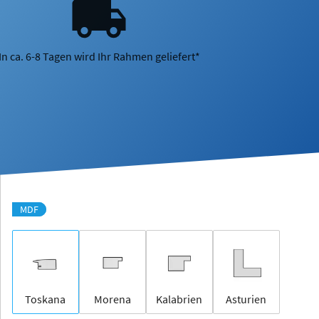
In ca. 6-8 Tagen wird Ihr Rahmen geliefert*
MDF
Toskana
Morena
Kalabrien
Asturien