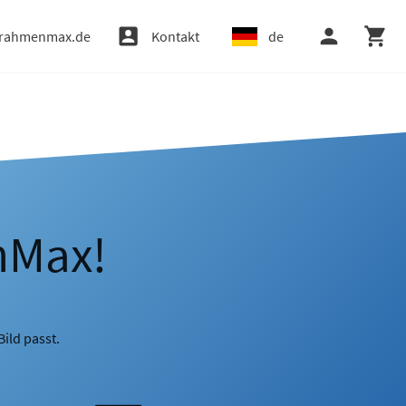
rahmenmax.de
Kontakt
de
nMax!
ild passt.