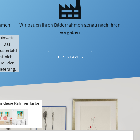
ahmen
Wir bauen Ihren Bilderrahmen genau nach Ihren
Vorgaben
Hinweis:
Das
usterbild
ist nicht
JETZT STARTEN
Teil der
ieferung.
ür diese Rahmenfarbe: