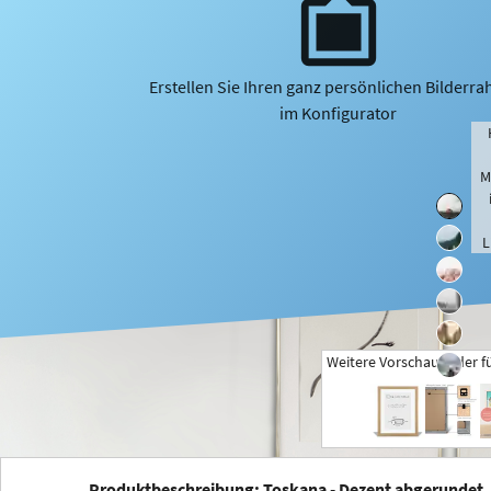
Erstellen Sie Ihren ganz persönlichen Bilderr
im Konfigurator
M
L
Weitere Vorschaubilder f
+
Produktbeschreibung: Toskana - Dezent abgerundet