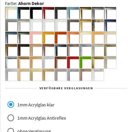
Farbe
:
Ahorn Dekor
Dakota -
Rahmenloser
Bildhalter
Aluminium
Yukon
Alberta
Alaska
VERFÜGBARE VERGLASUNGEN
Massivholz
1mm Acrylglas klar
1mm Acrylglas Antireflex
ohne Verglasung
Jersey
Dauphine
Elsass
Glarus