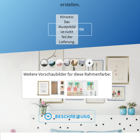
erstellen.
Hinweis:
Das
Musterbild
JETZT STARTEN
ist nicht
Teil der
Lieferung.
+
Weitere Vorschaubilder für diese Rahmenfarbe:
BESCHREIBUNG