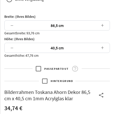
Breite: (Ihres Bildes)
−
+
Gesamtbreite: 93,76 cm
Arran
Luzern
Andros
Attika
Höhe: (Ihres Bildes)
−
+
Gesamthöhe: 47,76 cm
PASSEPARTOUT
Thurgau
Thurgau
Burgund
*Canvas*
HINTERGRUND
Kunststoff
Bilderrahmen
Toskana Ahorn Dekor 86,5
cm x 40,5 cm 1mm Acrylglas klar
34,74 €