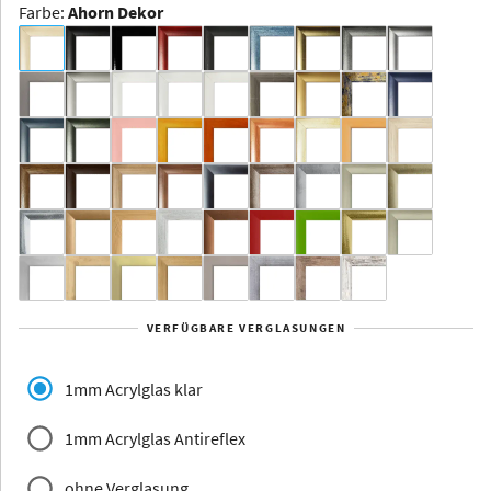
Farbe
:
Ahorn Dekor
Dakota -
Rahmenloser
Bildhalter
Aluminium
Yukon
Alberta
Alaska
VERFÜGBARE VERGLASUNGEN
Massivholz
1mm Acrylglas klar
1mm Acrylglas Antireflex
ohne Verglasung
Jersey
Dauphine
Elsass
Glarus