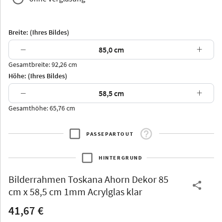
Breite: (Ihres Bildes)
−
+
Gesamtbreite: 92,26 cm
Arran
Luzern
Andros
Attika
Höhe: (Ihres Bildes)
−
+
Gesamthöhe: 65,76 cm
PASSEPARTOUT
Thurgau
Thurgau
Burgund
*Canvas*
HINTERGRUND
Kunststoff
Bilderrahmen
Toskana Ahorn Dekor 85
cm x 58,5 cm 1mm Acrylglas klar
41,67 €