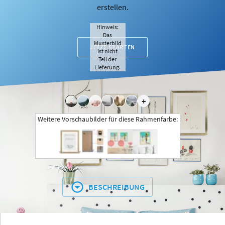
erstellen.
Hinweis:
Das
Musterbild
JETZT STARTEN
ist nicht
Teil der
Lieferung.
+
Weitere Vorschaubilder für diese Rahmenfarbe:
BESCHREIBUNG