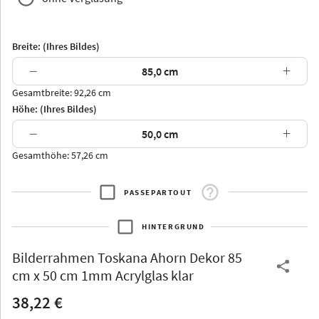
Breite: (Ihres Bildes)
−
+
Gesamtbreite: 92,26 cm
Arran
Luzern
Andros
Attika
Höhe: (Ihres Bildes)
−
+
Gesamthöhe: 57,26 cm
PASSEPARTOUT
Thurgau
Thurgau
Burgund
*Canvas*
HINTERGRUND
Kunststoff
Bilderrahmen
Toskana Ahorn Dekor 85
cm x 50 cm 1mm Acrylglas klar
38,22 €