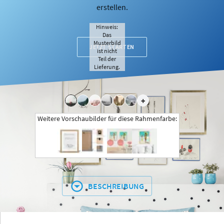
erstellen.
Hinweis:
Das
Musterbild
JETZT STARTEN
ist nicht
Teil der
Lieferung.
+
Weitere Vorschaubilder für diese Rahmenfarbe:
BESCHREIBUNG