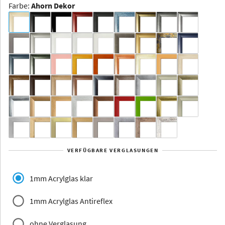
Farbe
:
Ahorn Dekor
Dakota -
Rahmenloser
Bildhalter
Aluminium
Yukon
Alberta
Alaska
VERFÜGBARE VERGLASUNGEN
Massivholz
1mm Acrylglas klar
1mm Acrylglas Antireflex
ohne Verglasung
Jersey
Dauphine
Elsass
Glarus