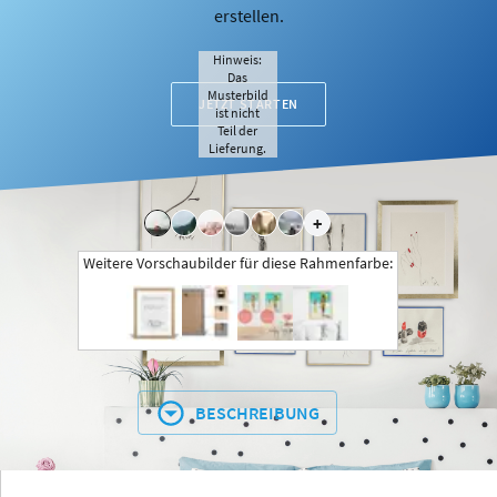
erstellen.
Hinweis:
Das
Musterbild
JETZT STARTEN
ist nicht
Teil der
Lieferung.
+
Weitere Vorschaubilder für diese Rahmenfarbe:
BESCHREIBUNG