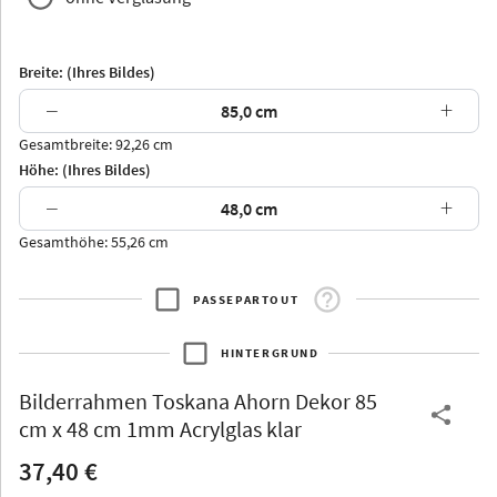
Breite: (Ihres Bildes)
−
+
Gesamtbreite: 92,26 cm
Arran
Luzern
Andros
Attika
Höhe: (Ihres Bildes)
−
+
Gesamthöhe: 55,26 cm
PASSEPARTOUT
Thurgau
Thurgau
Burgund
*Canvas*
HINTERGRUND
Kunststoff
Bilderrahmen
Toskana Ahorn Dekor 85
cm x 48 cm 1mm Acrylglas klar
37,40 €