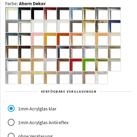
Farbe
:
Ahorn Dekor
Dakota -
Rahmenloser
Bildhalter
Aluminium
Yukon
Alberta
Alaska
VERFÜGBARE VERGLASUNGEN
Massivholz
1mm Acrylglas klar
1mm Acrylglas Antireflex
ohne Verglasung
Jersey
Dauphine
Elsass
Glarus