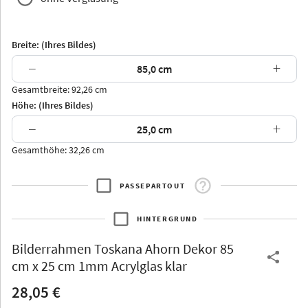
Breite: (Ihres Bildes)
−
+
Gesamtbreite: 92,26 cm
Arran
Luzern
Andros
Attika
Höhe: (Ihres Bildes)
−
+
Gesamthöhe: 32,26 cm
PASSEPARTOUT
Thurgau
Thurgau
Burgund
*Canvas*
HINTERGRUND
Kunststoff
Bilderrahmen
Toskana Ahorn Dekor 85
cm x 25 cm 1mm Acrylglas klar
28,05 €