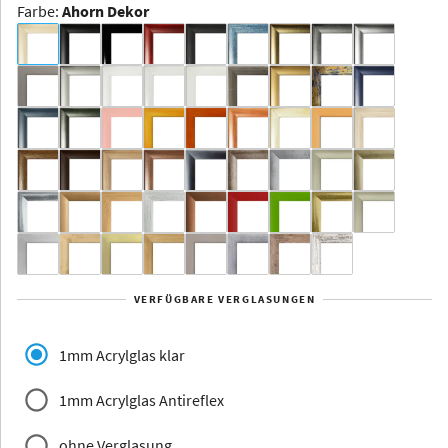
Farbe
:
Ahorn Dekor
Dakota -
Rahmenloser
Bildhalter
Aluminium
Yukon
Alberta
Alaska
VERFÜGBARE VERGLASUNGEN
Massivholz
1mm Acrylglas klar
1mm Acrylglas Antireflex
ohne Verglasung
Jersey
Dauphine
Elsass
Glarus