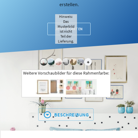
erstellen.
Hinweis:
Das
Musterbild
JETZT STARTEN
ist nicht
Teil der
Lieferung.
+
Weitere Vorschaubilder für diese Rahmenfarbe:
BESCHREIBUNG