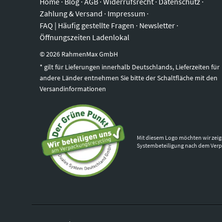
Home
·
Blog
·
AGB
·
Widerrufsrecht
·
Datenschutz
·
Zahlung & Versand
·
Impressum
·
FAQ | Häufig gestellte Fragen
·
Newsletter
·
Öffnungszeiten Ladenlokal
©
2026
RahmenMax GmbH
* gilt für Lieferungen innerhalb Deutschlands, Lieferzeiten für
andere Länder entnehmen Sie bitte der Schaltfläche mit den
Versandinformationen
Mit diesem Logo möchten wir zeig
Systembeteiligung nach dem Ver