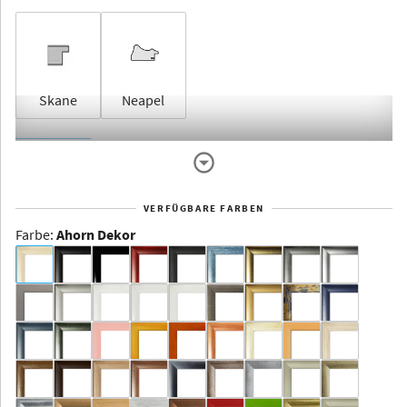
Skane
Neapel
Rahmenlos
VERFÜGBARE FARBEN
Farbe
:
Ahorn Dekor
Dakota -
Rahmenloser
Bildhalter
Aluminium