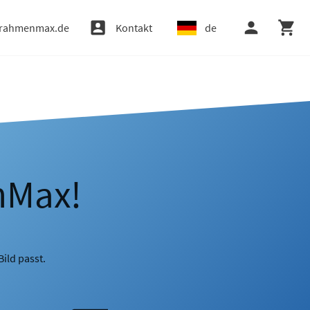
rahmenmax.de
Kontakt
de
nMax!
ild passt.