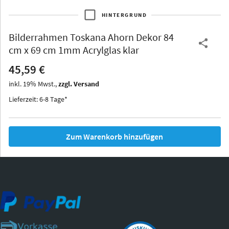
HINTERGRUND
Bilderrahmen
Toskana Ahorn Dekor 84
Thurgau
Thurgau
Burgund
cm x 69 cm 1mm Acrylglas klar
*Canvas*
45,59 €
Kunststoff
inkl.
19
%
Mwst.,
zzgl. Versand
Lieferzeit: 6-8 Tage*
Zum Warenkorb hinzufügen
Iowa
Ohio