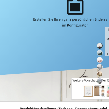
Erstellen Sie Ihren ganz persönlichen Bilderr
im Konfigurator
M
L
Weitere Vorschaubilder f
+
Produktbeschreibung: Toskana - Dezent abgerundet