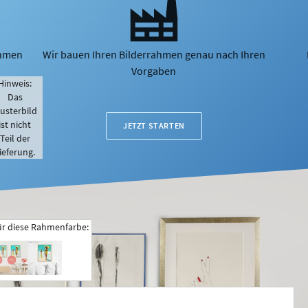
ahmen
Wir bauen Ihren Bilderrahmen genau nach Ihren
Vorgaben
Hinweis:
Das
usterbild
ist nicht
JETZT STARTEN
Teil der
ieferung.
ür diese Rahmenfarbe: