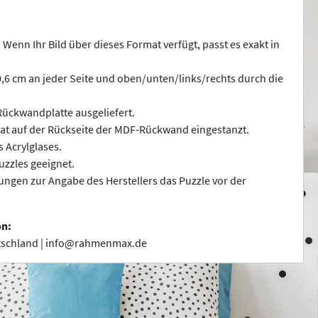
 Wenn Ihr Bild über dieses Format verfügt, passt es exakt in
 0,6 cm an jeder Seite und oben/unten/links/rechts durch die
ückwandplatte ausgeliefert.
at auf der Rückseite der MDF-Rückwand eingestanzt.
s Acrylglases.
uzzles geeignet.
ngen zur Angabe des Herstellers das Puzzle vor der
on:
utschland | info@rahmenmax.de