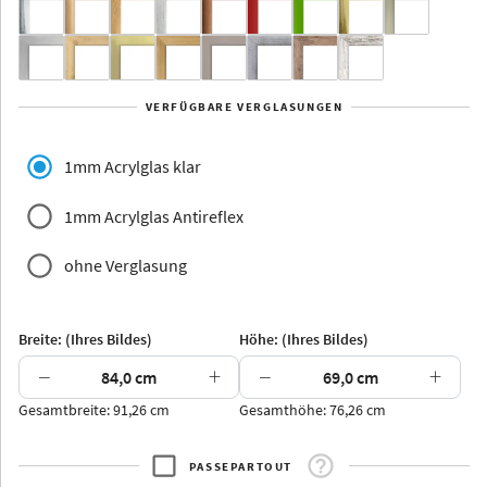
Yukon
Alberta
Alaska
VERFÜGBARE VERGLASUNGEN
Massivholz
1mm Acrylglas klar
1mm Acrylglas Antireflex
ohne Verglasung
Jersey
Dauphine
Elsass
Glarus
Breite: (Ihres Bildes)
Höhe: (Ihres Bildes)
−
+
−
+
Gesamtbreite: 91,26 cm
Gesamthöhe: 76,26 cm
Arran
Luzern
Andros
Attika
PASSEPARTOUT