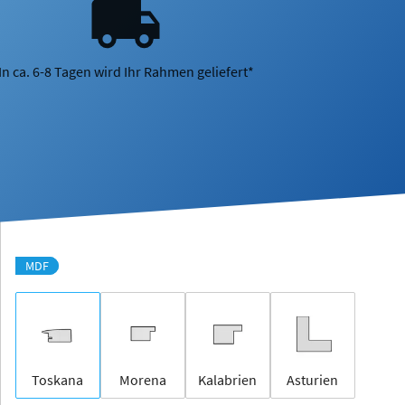
In ca. 6-8 Tagen wird Ihr Rahmen geliefert*
MDF
Toskana
Morena
Kalabrien
Asturien