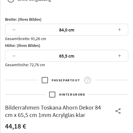
Breite: (Ihres Bildes)
−
+
Gesamtbreite: 91,26 cm
Arran
Luzern
Andros
Attika
Höhe: (Ihres Bildes)
−
+
Gesamthöhe: 72,76 cm
PASSEPARTOUT
Thurgau
Thurgau
Burgund
*Canvas*
HINTERGRUND
Kunststoff
Bilderrahmen
Toskana Ahorn Dekor 84
cm x 65,5 cm 1mm Acrylglas klar
44,18 €