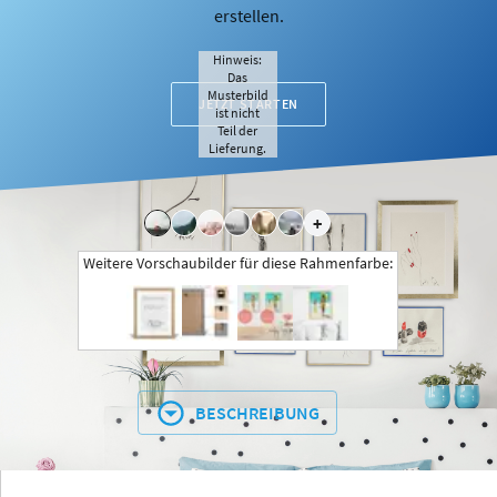
erstellen.
Hinweis:
Das
Musterbild
JETZT STARTEN
ist nicht
Teil der
Lieferung.
+
Weitere Vorschaubilder für diese Rahmenfarbe:
BESCHREIBUNG