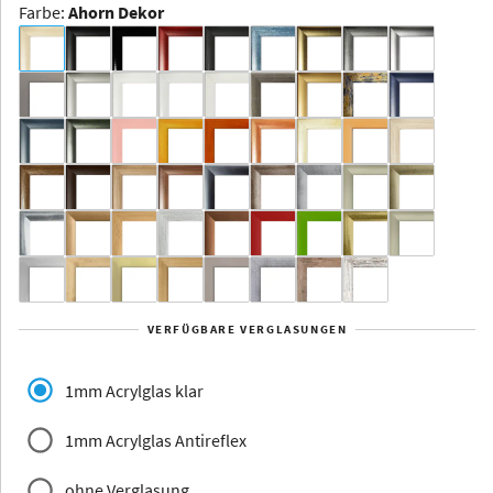
Farbe
:
Ahorn Dekor
Dakota -
Rahmenloser
Bildhalter
Aluminium
Yukon
Alberta
Alaska
VERFÜGBARE VERGLASUNGEN
Massivholz
1mm Acrylglas klar
1mm Acrylglas Antireflex
ohne Verglasung
Jersey
Dauphine
Elsass
Glarus