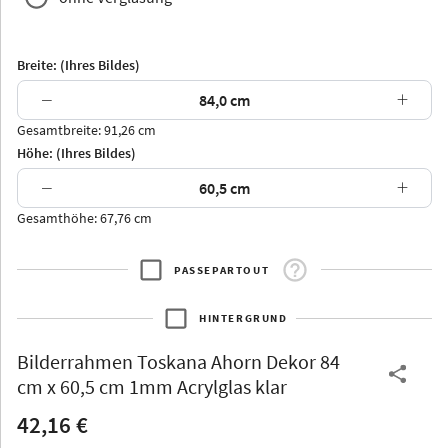
Breite: (Ihres Bildes)
−
+
Gesamtbreite: 91,26 cm
Arran
Luzern
Andros
Attika
Höhe: (Ihres Bildes)
−
+
Gesamthöhe: 67,76 cm
PASSEPARTOUT
Thurgau
Thurgau
Burgund
*Canvas*
HINTERGRUND
Kunststoff
Bilderrahmen
Toskana Ahorn Dekor 84
cm x 60,5 cm 1mm Acrylglas klar
42,16 €