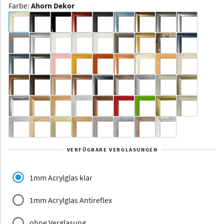
Farbe
:
Ahorn Dekor
Dakota -
Rahmenloser
Bildhalter
Aluminium
Yukon
Alberta
Alaska
VERFÜGBARE VERGLASUNGEN
Massivholz
1mm Acrylglas klar
1mm Acrylglas Antireflex
ohne Verglasung
Jersey
Dauphine
Elsass
Glarus