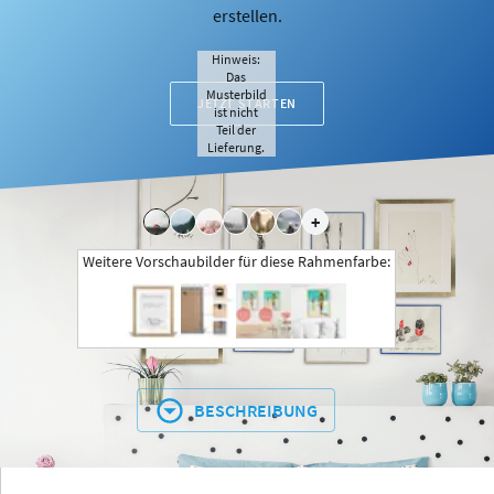
erstellen.
Hinweis:
Das
Musterbild
JETZT STARTEN
ist nicht
Teil der
Lieferung.
+
Weitere Vorschaubilder für diese Rahmenfarbe:
BESCHREIBUNG