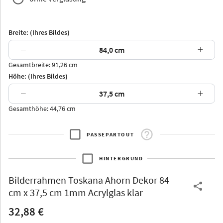
Breite: (Ihres Bildes)
−
+
Gesamtbreite: 91,26 cm
Arran
Luzern
Andros
Attika
Höhe: (Ihres Bildes)
−
+
Gesamthöhe: 44,76 cm
PASSEPARTOUT
Thurgau
Thurgau
Burgund
*Canvas*
HINTERGRUND
Kunststoff
Bilderrahmen
Toskana Ahorn Dekor 84
cm x 37,5 cm 1mm Acrylglas klar
32,88 €