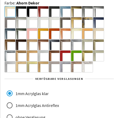
Farbe
:
Ahorn Dekor
Dakota -
Rahmenloser
Bildhalter
Aluminium
Yukon
Alberta
Alaska
VERFÜGBARE VERGLASUNGEN
Massivholz
1mm Acrylglas klar
1mm Acrylglas Antireflex
ohne Verglasung
Jersey
Dauphine
Elsass
Glarus