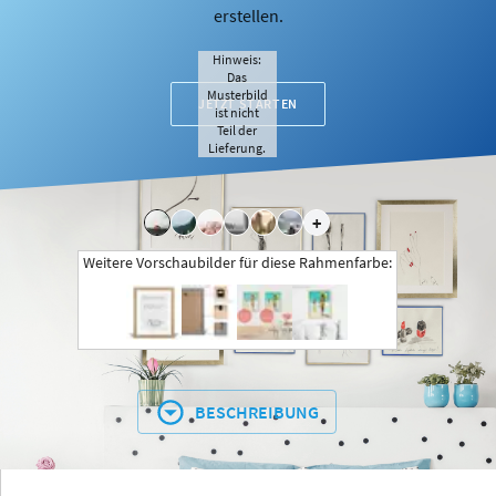
erstellen.
Hinweis:
Das
Musterbild
JETZT STARTEN
ist nicht
Teil der
Lieferung.
+
Weitere Vorschaubilder für diese Rahmenfarbe:
BESCHREIBUNG