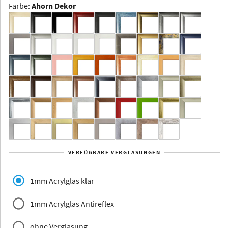
Farbe
:
Ahorn Dekor
Dakota -
Rahmenloser
Bildhalter
Aluminium
Yukon
Alberta
Alaska
VERFÜGBARE VERGLASUNGEN
Massivholz
1mm Acrylglas klar
1mm Acrylglas Antireflex
ohne Verglasung
Jersey
Dauphine
Elsass
Glarus