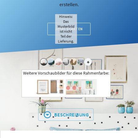
erstellen.
Hinweis:
Das
Musterbild
JETZT STARTEN
ist nicht
Teil der
Lieferung.
+
Weitere Vorschaubilder für diese Rahmenfarbe:
BESCHREIBUNG