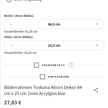
Breite: (Ihres Bildes)
−
+
Gesamtbreite: 91,26 cm
Arran
Luzern
Andros
Attika
Höhe: (Ihres Bildes)
−
+
Gesamthöhe: 32,26 cm
PASSEPARTOUT
Thurgau
Thurgau
Burgund
*Canvas*
HINTERGRUND
Kunststoff
Bilderrahmen
Toskana Ahorn Dekor 84
cm x 25 cm 1mm Acrylglas klar
27,83 €