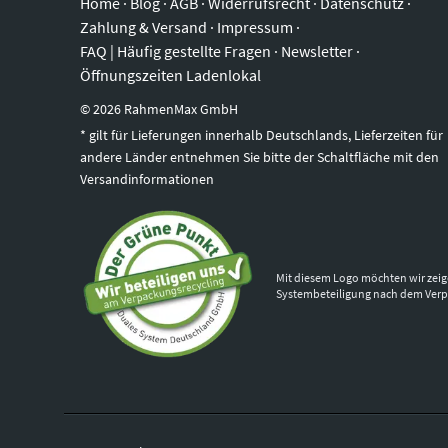
Home
·
Blog
·
AGB
·
Widerrufsrecht
·
Datenschutz
·
Zahlung & Versand
·
Impressum
·
FAQ | Häufig gestellte Fragen
·
Newsletter
·
Öffnungszeiten Ladenlokal
©
2026
RahmenMax GmbH
* gilt für Lieferungen innerhalb Deutschlands, Lieferzeiten für
andere Länder entnehmen Sie bitte der Schaltfläche mit den
Versandinformationen
Mit diesem Logo möchten wir zeig
Systembeteiligung nach dem Ver