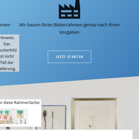
ahmen
Wir bauen Ihren Bilderrahmen genau nach Ihren
Vorgaben
Hinweis:
Das
usterbild
ist nicht
JETZT STARTEN
Teil der
ieferung.
ür diese Rahmenfarbe: