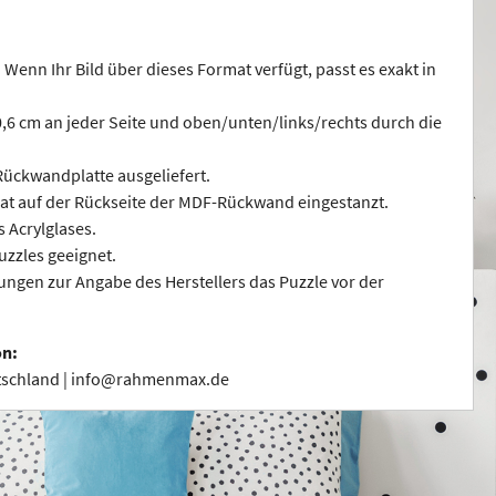
 Wenn Ihr Bild über dieses Format verfügt, passt es exakt in
 0,6 cm an jeder Seite und oben/unten/links/rechts durch die
ückwandplatte ausgeliefert.
at auf der Rückseite der MDF-Rückwand eingestanzt.
s Acrylglases.
uzzles geeignet.
ngen zur Angabe des Herstellers das Puzzle vor der
on:
utschland | info@rahmenmax.de