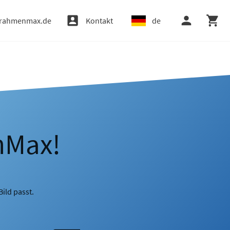
rahmenmax.de
Kontakt
de
nMax!
ild passt.