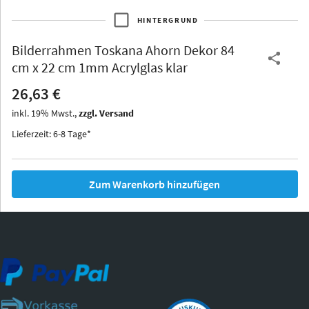
HINTERGRUND
Bilderrahmen
Toskana Ahorn Dekor 84
Thurgau
Thurgau
Burgund
cm x 22 cm 1mm Acrylglas klar
*Canvas*
26,63 €
Kunststoff
inkl.
19
%
Mwst.,
zzgl. Versand
Lieferzeit: 6-8 Tage*
Zum Warenkorb hinzufügen
Iowa
Ohio