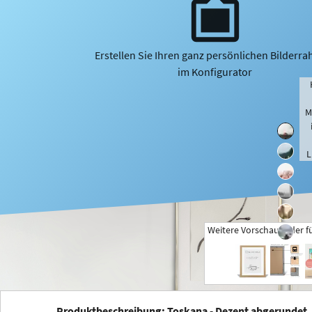
Erstellen Sie Ihren ganz persönlichen Bilderr
im Konfigurator
M
L
Weitere Vorschaubilder f
+
Produktbeschreibung: Toskana - Dezent abgerundet