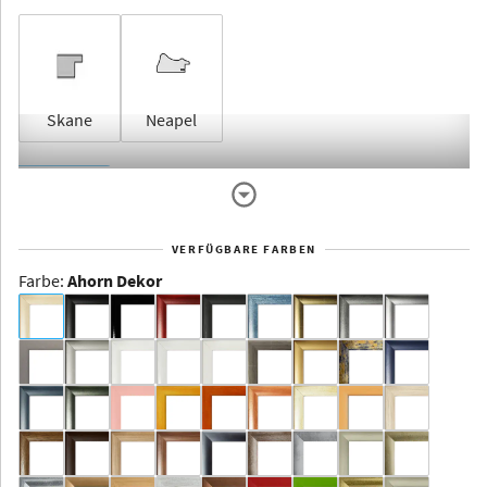
Skane
Neapel
Rahmenlos
VERFÜGBARE FARBEN
Farbe
:
Ahorn Dekor
Dakota -
Rahmenloser
Bildhalter
Aluminium