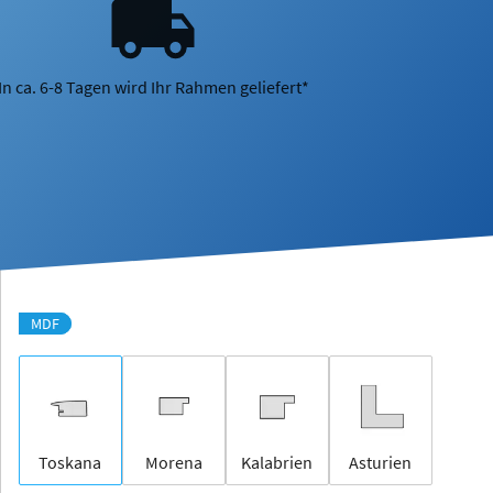
In ca. 6-8 Tagen wird Ihr Rahmen geliefert*
MDF
Toskana
Morena
Kalabrien
Asturien