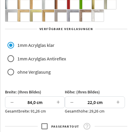
Yukon
Alberta
Alaska
VERFÜGBARE VERGLASUNGEN
Massivholz
1mm Acrylglas klar
1mm Acrylglas Antireflex
ohne Verglasung
Jersey
Dauphine
Elsass
Glarus
Breite: (Ihres Bildes)
Höhe: (Ihres Bildes)
−
+
−
+
Gesamtbreite: 91,26 cm
Gesamthöhe: 29,26 cm
Arran
Luzern
Andros
Attika
PASSEPARTOUT