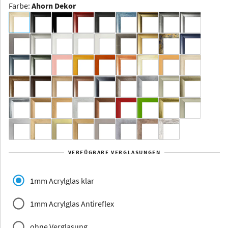
Farbe
:
Ahorn Dekor
Dakota -
Rahmenloser
Bildhalter
Aluminium
Yukon
Alberta
Alaska
VERFÜGBARE VERGLASUNGEN
Massivholz
1mm Acrylglas klar
1mm Acrylglas Antireflex
ohne Verglasung
Jersey
Dauphine
Elsass
Glarus