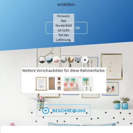
erstellen.
Hinweis:
Das
Musterbild
JETZT STARTEN
ist nicht
Teil der
Lieferung.
+
Weitere Vorschaubilder für diese Rahmenfarbe:
BESCHREIBUNG