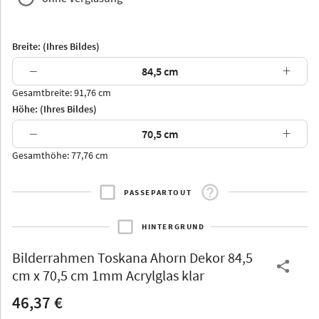
Breite: (Ihres Bildes)
−
+
Gesamtbreite: 91,76 cm
Arran
Luzern
Andros
Attika
Höhe: (Ihres Bildes)
−
+
Gesamthöhe: 77,76 cm
PASSEPARTOUT
Thurgau
Thurgau
Burgund
*Canvas*
HINTERGRUND
Kunststoff
Bilderrahmen
Toskana Ahorn Dekor 84,5
cm x 70,5 cm 1mm Acrylglas klar
46,37 €