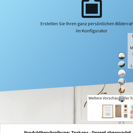
Erstellen Sie Ihren ganz persönlichen Bilderr
im Konfigurator
M
L
Weitere Vorschaubilder f
+
Produktbeschreibung: Toskana - Dezent abgerundet