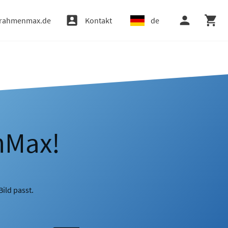
rahmenmax.de
Kontakt
de
nMax!
ild passt.