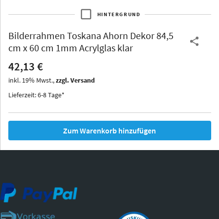
HINTERGRUND
Bilderrahmen
Toskana Ahorn Dekor 84,5
Thurgau
Thurgau
Burgund
cm x 60 cm 1mm Acrylglas klar
*Canvas*
42,13 €
Kunststoff
inkl.
19
%
Mwst.,
zzgl. Versand
Lieferzeit: 6-8 Tage*
Zum Warenkorb hinzufügen
Iowa
Ohio