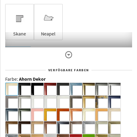
Skane
Neapel
Rahmenlos
VERFÜGBARE FARBEN
Farbe
:
Ahorn Dekor
Dakota -
Rahmenloser
Bildhalter
Aluminium