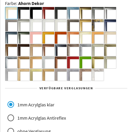
Farbe
:
Ahorn Dekor
Dakota -
Rahmenloser
Bildhalter
Aluminium
Yukon
Alberta
Alaska
VERFÜGBARE VERGLASUNGEN
Massivholz
1mm Acrylglas klar
1mm Acrylglas Antireflex
ohne Verglasung
Jersey
Dauphine
Elsass
Glarus