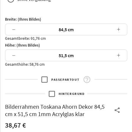
Breite: (Ihres Bildes)
−
+
Gesamtbreite: 91,76 cm
Arran
Luzern
Andros
Attika
Höhe: (Ihres Bildes)
−
+
Gesamthöhe: 58,76 cm
PASSEPARTOUT
Thurgau
Thurgau
Burgund
*Canvas*
HINTERGRUND
Kunststoff
Bilderrahmen
Toskana Ahorn Dekor 84,5
cm x 51,5 cm 1mm Acrylglas klar
38,67 €