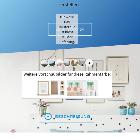
erstellen.
Hinweis:
Das
Musterbild
JETZT STARTEN
ist nicht
Teil der
Lieferung.
+
Weitere Vorschaubilder für diese Rahmenfarbe:
BESCHREIBUNG