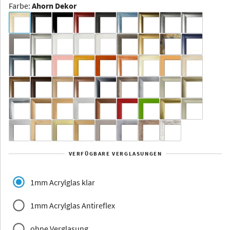
Farbe
:
Ahorn Dekor
Dakota -
Rahmenloser
Bildhalter
Aluminium
Yukon
Alberta
Alaska
VERFÜGBARE VERGLASUNGEN
Massivholz
1mm Acrylglas klar
1mm Acrylglas Antireflex
ohne Verglasung
Jersey
Dauphine
Elsass
Glarus