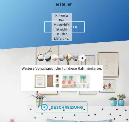
erstellen.
Hinweis:
Das
Musterbild
JETZT STARTEN
ist nicht
Teil der
Lieferung.
+
Weitere Vorschaubilder für diese Rahmenfarbe:
BESCHREIBUNG