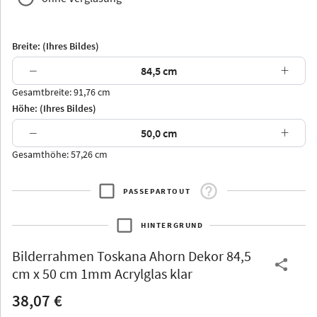
Breite: (Ihres Bildes)
−
+
Gesamtbreite: 91,76 cm
Arran
Luzern
Andros
Attika
Höhe: (Ihres Bildes)
−
+
Gesamthöhe: 57,26 cm
PASSEPARTOUT
Thurgau
Thurgau
Burgund
*Canvas*
HINTERGRUND
Kunststoff
Bilderrahmen
Toskana Ahorn Dekor 84,5
cm x 50 cm 1mm Acrylglas klar
38,07 €