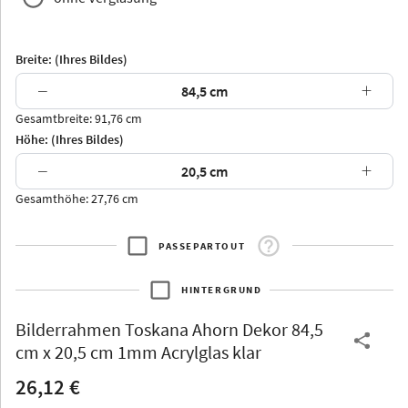
Breite: (Ihres Bildes)
−
+
Gesamtbreite: 91,76 cm
Arran
Luzern
Andros
Attika
Höhe: (Ihres Bildes)
−
+
Gesamthöhe: 27,76 cm
PASSEPARTOUT
Thurgau
Thurgau
Burgund
*Canvas*
HINTERGRUND
Kunststoff
Bilderrahmen
Toskana Ahorn Dekor 84,5
cm x 20,5 cm 1mm Acrylglas klar
26,12 €