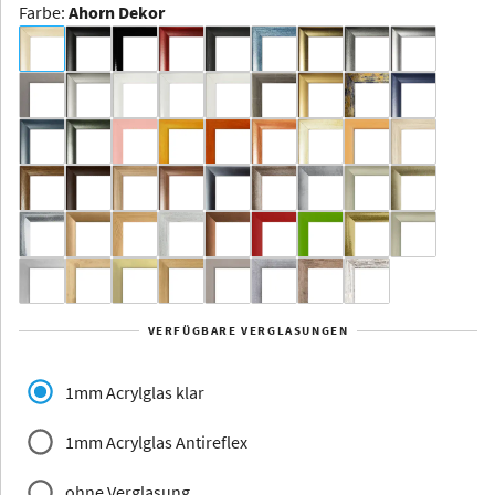
Farbe
:
Ahorn Dekor
Dakota -
Rahmenloser
Bildhalter
Aluminium
Yukon
Alberta
Alaska
VERFÜGBARE VERGLASUNGEN
Massivholz
1mm Acrylglas klar
1mm Acrylglas Antireflex
ohne Verglasung
Jersey
Dauphine
Elsass
Glarus