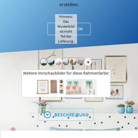
erstellen.
Hinweis:
Das
Musterbild
JETZT STARTEN
ist nicht
Teil der
Lieferung.
+
Weitere Vorschaubilder für diese Rahmenfarbe:
BESCHREIBUNG