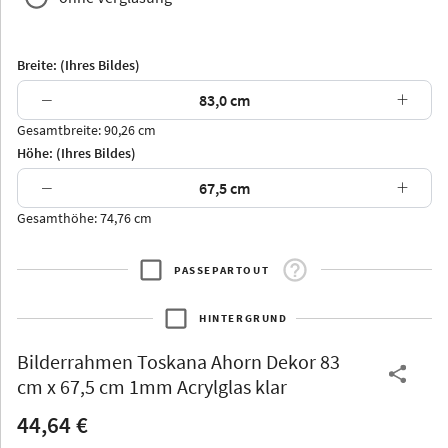
Breite: (Ihres Bildes)
−
+
Gesamtbreite: 90,26 cm
Arran
Luzern
Andros
Attika
Höhe: (Ihres Bildes)
−
+
Gesamthöhe: 74,76 cm
PASSEPARTOUT
Thurgau
Thurgau
Burgund
*Canvas*
HINTERGRUND
Kunststoff
Bilderrahmen
Toskana Ahorn Dekor 83
cm x 67,5 cm 1mm Acrylglas klar
44,64 €