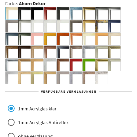
Farbe
:
Ahorn Dekor
Dakota -
Rahmenloser
Bildhalter
Aluminium
Yukon
Alberta
Alaska
VERFÜGBARE VERGLASUNGEN
Massivholz
1mm Acrylglas klar
1mm Acrylglas Antireflex
ohne Verglasung
Jersey
Dauphine
Elsass
Glarus