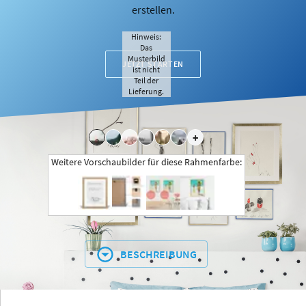
erstellen.
Hinweis:
Das
Musterbild
JETZT STARTEN
ist nicht
Teil der
Lieferung.
+
Weitere Vorschaubilder für diese Rahmenfarbe:
BESCHREIBUNG