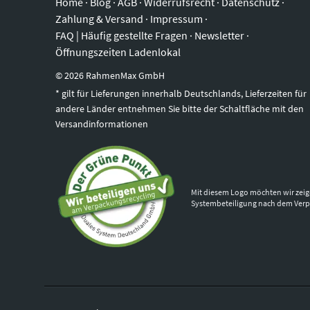
Home
·
Blog
·
AGB
·
Widerrufsrecht
·
Datenschutz
·
Zahlung & Versand
·
Impressum
·
FAQ | Häufig gestellte Fragen
·
Newsletter
·
Öffnungszeiten Ladenlokal
©
2026
RahmenMax GmbH
* gilt für Lieferungen innerhalb Deutschlands, Lieferzeiten für
andere Länder entnehmen Sie bitte der Schaltfläche mit den
Versandinformationen
Mit diesem Logo möchten wir zeig
Systembeteiligung nach dem Ver