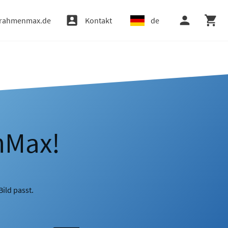
rahmenmax.de
Kontakt
de
nMax!
ild passt.