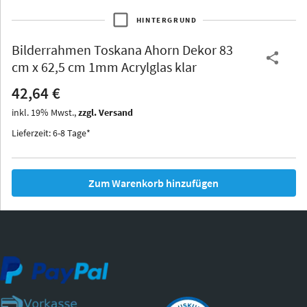
HINTERGRUND
Bilderrahmen
Toskana Ahorn Dekor 83
Thurgau
Thurgau
Burgund
cm x 62,5 cm 1mm Acrylglas klar
*Canvas*
42,64 €
Kunststoff
inkl.
19
%
Mwst.,
zzgl. Versand
Lieferzeit: 6-8 Tage*
Zum Warenkorb hinzufügen
Iowa
Ohio