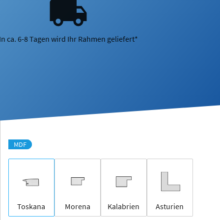
In ca. 6-8 Tagen wird Ihr Rahmen geliefert*
MDF
Toskana
Morena
Kalabrien
Asturien