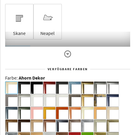
Skane
Neapel
Rahmenlos
VERFÜGBARE FARBEN
Farbe
:
Ahorn Dekor
Dakota -
Rahmenloser
Bildhalter
Aluminium