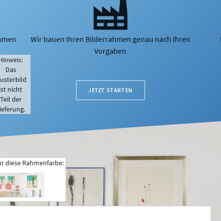
ahmen
Wir bauen Ihren Bilderrahmen genau nach Ihren
Vorgaben
Hinweis:
Das
usterbild
ist nicht
JETZT STARTEN
Teil der
ieferung.
ür diese Rahmenfarbe: