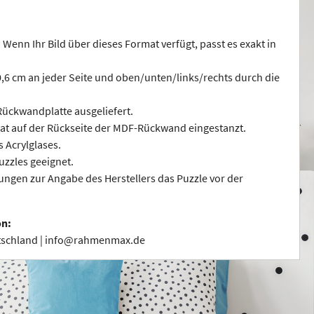
 Wenn Ihr Bild über dieses Format verfügt, passt es exakt in
 0,6 cm an jeder Seite und oben/unten/links/rechts durch die
ückwandplatte ausgeliefert.
at auf der Rückseite der MDF-Rückwand eingestanzt.
s Acrylglases.
uzzles geeignet.
ngen zur Angabe des Herstellers das Puzzle vor der
on:
utschland | info@rahmenmax.de