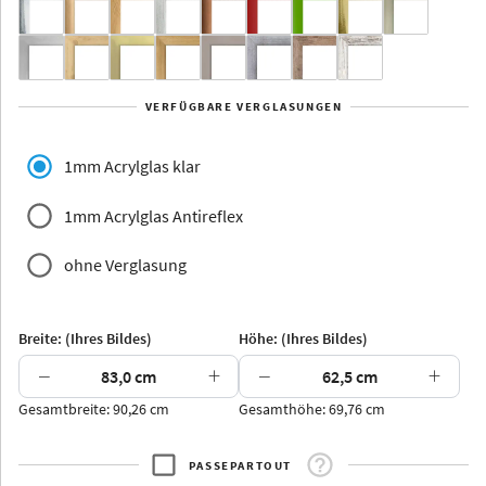
Yukon
Alberta
Alaska
VERFÜGBARE VERGLASUNGEN
Massivholz
1mm Acrylglas klar
1mm Acrylglas Antireflex
ohne Verglasung
Jersey
Dauphine
Elsass
Glarus
Breite: (Ihres Bildes)
Höhe: (Ihres Bildes)
−
+
−
+
Gesamtbreite: 90,26 cm
Gesamthöhe: 69,76 cm
Arran
Luzern
Andros
Attika
PASSEPARTOUT