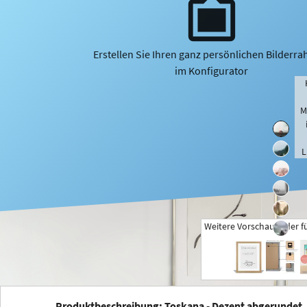
Erstellen Sie Ihren ganz persönlichen Bilderr
im Konfigurator
M
L
Weitere Vorschaubilder f
+
Produktbeschreibung: Toskana - Dezent abgerundet