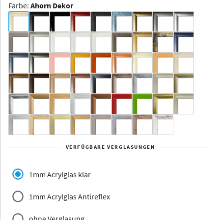
Farbe
:
Ahorn Dekor
Dakota -
Rahmenloser
Bildhalter
Aluminium
Yukon
Alberta
Alaska
VERFÜGBARE VERGLASUNGEN
Massivholz
1mm Acrylglas klar
1mm Acrylglas Antireflex
ohne Verglasung
Jersey
Dauphine
Elsass
Glarus