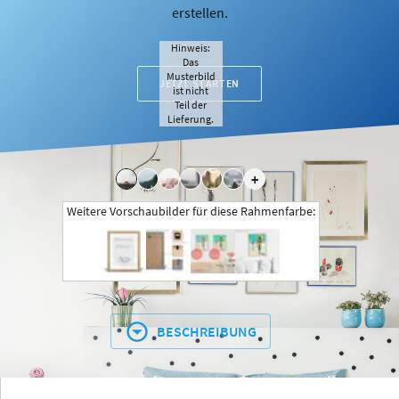
erstellen.
Hinweis:
Das
Musterbild
JETZT STARTEN
ist nicht
Teil der
Lieferung.
+
Weitere Vorschaubilder für diese Rahmenfarbe:
BESCHREIBUNG