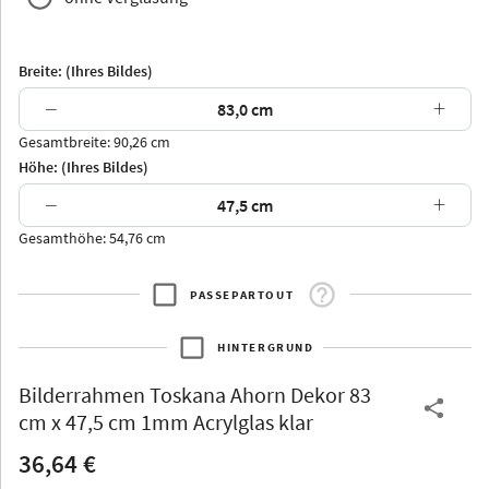
Breite: (Ihres Bildes)
−
+
Gesamtbreite: 90,26 cm
Arran
Luzern
Andros
Attika
Höhe: (Ihres Bildes)
−
+
Gesamthöhe: 54,76 cm
PASSEPARTOUT
Thurgau
Thurgau
Burgund
*Canvas*
HINTERGRUND
Kunststoff
Bilderrahmen
Toskana Ahorn Dekor 83
cm x 47,5 cm 1mm Acrylglas klar
36,64 €