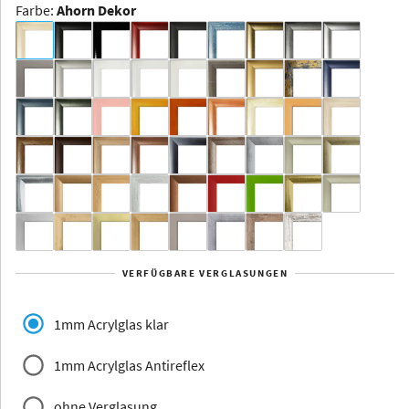
Farbe
:
Ahorn Dekor
Dakota -
Rahmenloser
Bildhalter
Aluminium
Yukon
Alberta
Alaska
VERFÜGBARE VERGLASUNGEN
Massivholz
1mm Acrylglas klar
1mm Acrylglas Antireflex
ohne Verglasung
Jersey
Dauphine
Elsass
Glarus