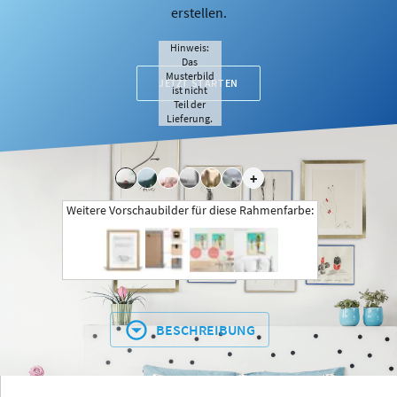
erstellen.
Hinweis:
Das
Musterbild
JETZT STARTEN
ist nicht
Teil der
Lieferung.
+
Weitere Vorschaubilder für diese Rahmenfarbe:
BESCHREIBUNG