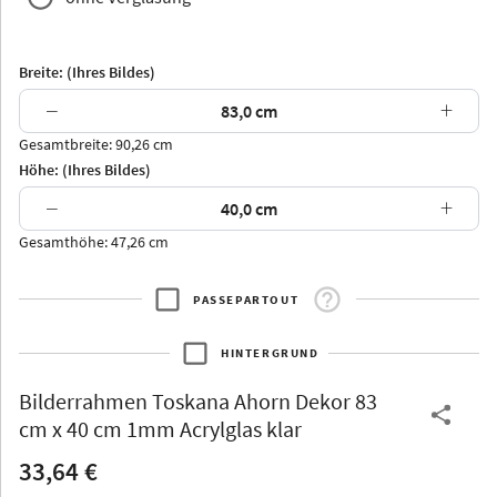
Breite: (Ihres Bildes)
−
+
Gesamtbreite: 90,26 cm
Arran
Luzern
Andros
Attika
Höhe: (Ihres Bildes)
−
+
Gesamthöhe: 47,26 cm
PASSEPARTOUT
Thurgau
Thurgau
Burgund
*Canvas*
HINTERGRUND
Kunststoff
Bilderrahmen
Toskana Ahorn Dekor 83
cm x 40 cm 1mm Acrylglas klar
33,64 €