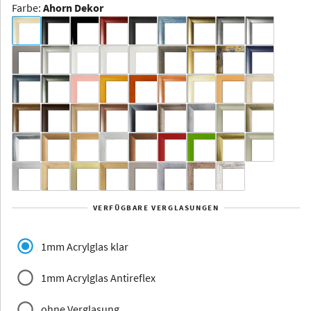
Farbe
:
Ahorn Dekor
Dakota -
Rahmenloser
Bildhalter
Aluminium
Yukon
Alberta
Alaska
VERFÜGBARE VERGLASUNGEN
Massivholz
1mm Acrylglas klar
1mm Acrylglas Antireflex
ohne Verglasung
Jersey
Dauphine
Elsass
Glarus