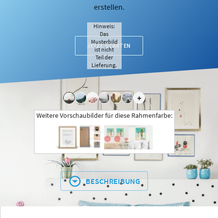
erstellen.
Hinweis:
Das
Musterbild
JETZT STARTEN
ist nicht
Teil der
Lieferung.
+
Weitere Vorschaubilder für diese Rahmenfarbe:
BESCHREIBUNG