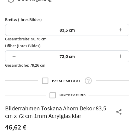
Breite: (Ihres Bildes)
−
+
Gesamtbreite: 90,76 cm
Arran
Luzern
Andros
Attika
Höhe: (Ihres Bildes)
−
+
Gesamthöhe: 79,26 cm
PASSEPARTOUT
Thurgau
Thurgau
Burgund
*Canvas*
HINTERGRUND
Kunststoff
Bilderrahmen
Toskana Ahorn Dekor 83,5
cm x 72 cm 1mm Acrylglas klar
46,62 €