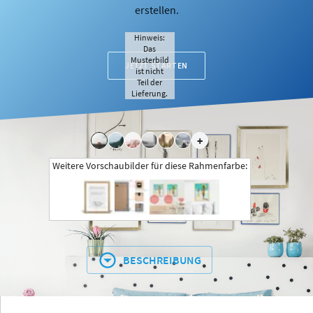
erstellen.
Hinweis:
Das
Musterbild
JETZT STARTEN
ist nicht
Teil der
Lieferung.
+
Weitere Vorschaubilder für diese Rahmenfarbe:
BESCHREIBUNG