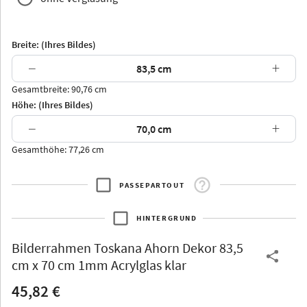
Breite: (Ihres Bildes)
−
+
Gesamtbreite: 90,76 cm
Arran
Luzern
Andros
Attika
Höhe: (Ihres Bildes)
−
+
Gesamthöhe: 77,26 cm
PASSEPARTOUT
Thurgau
Thurgau
Burgund
*Canvas*
HINTERGRUND
Kunststoff
Bilderrahmen
Toskana Ahorn Dekor 83,5
cm x 70 cm 1mm Acrylglas klar
45,82 €