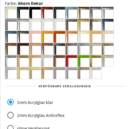
Farbe
:
Ahorn Dekor
Dakota -
Rahmenloser
Bildhalter
Aluminium
Yukon
Alberta
Alaska
VERFÜGBARE VERGLASUNGEN
Massivholz
1mm Acrylglas klar
1mm Acrylglas Antireflex
ohne Verglasung
Jersey
Dauphine
Elsass
Glarus