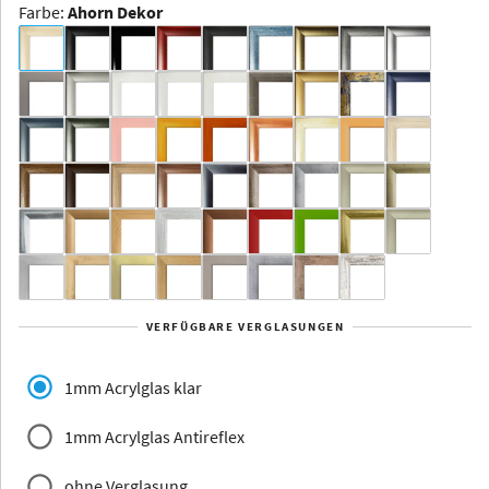
Farbe
:
Ahorn Dekor
Dakota -
Rahmenloser
Bildhalter
Aluminium
Yukon
Alberta
Alaska
VERFÜGBARE VERGLASUNGEN
Massivholz
1mm Acrylglas klar
1mm Acrylglas Antireflex
ohne Verglasung
Jersey
Dauphine
Elsass
Glarus