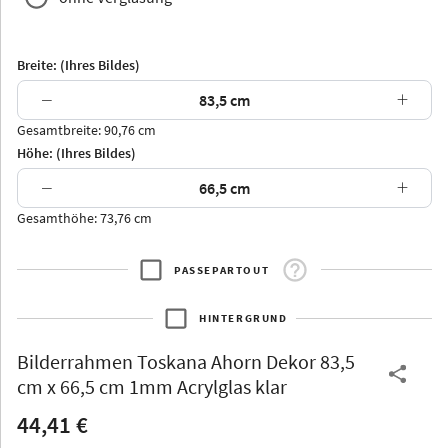
Breite: (Ihres Bildes)
−
+
Gesamtbreite: 90,76 cm
Arran
Luzern
Andros
Attika
Höhe: (Ihres Bildes)
−
+
Gesamthöhe: 73,76 cm
PASSEPARTOUT
Thurgau
Thurgau
Burgund
*Canvas*
HINTERGRUND
Kunststoff
Bilderrahmen
Toskana Ahorn Dekor 83,5
cm x 66,5 cm 1mm Acrylglas klar
44,41 €