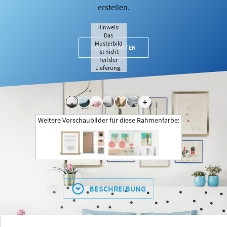
erstellen.
Hinweis:
Das
Musterbild
JETZT STARTEN
ist nicht
Teil der
Lieferung.
+
Weitere Vorschaubilder für diese Rahmenfarbe:
BESCHREIBUNG