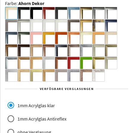
Farbe
:
Ahorn Dekor
Dakota -
Rahmenloser
Bildhalter
Aluminium
Yukon
Alberta
Alaska
VERFÜGBARE VERGLASUNGEN
Massivholz
1mm Acrylglas klar
1mm Acrylglas Antireflex
ohne Verglasung
Jersey
Dauphine
Elsass
Glarus