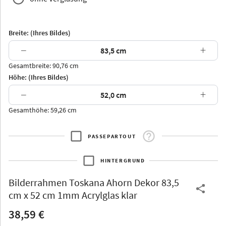
Breite: (Ihres Bildes)
−
+
Gesamtbreite: 90,76 cm
Arran
Luzern
Andros
Attika
Höhe: (Ihres Bildes)
−
+
Gesamthöhe: 59,26 cm
PASSEPARTOUT
Thurgau
Thurgau
Burgund
*Canvas*
HINTERGRUND
Kunststoff
Bilderrahmen
Toskana Ahorn Dekor 83,5
cm x 52 cm 1mm Acrylglas klar
38,59 €