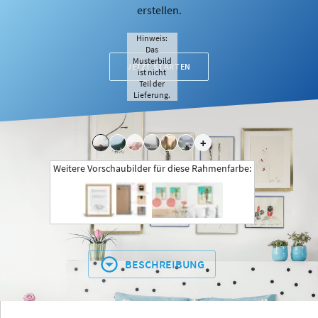
erstellen.
Hinweis:
Das
Musterbild
JETZT STARTEN
ist nicht
Teil der
Lieferung.
+
Weitere Vorschaubilder für diese Rahmenfarbe:
BESCHREIBUNG