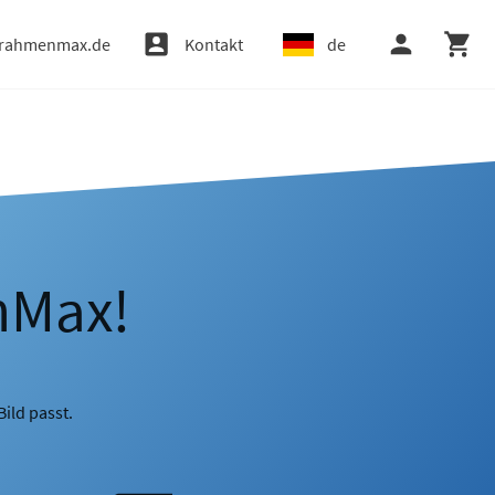
rahmenmax.de
Kontakt
de
nMax!
ild passt.