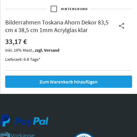
HINTERGRUND
Bilderrahmen
Toskana Ahorn Dekor 83,5
Thurgau
Thurgau
Burgund
cm x 38,5 cm 1mm Acrylglas klar
*Canvas*
33,17 €
Kunststoff
inkl.
19
%
Mwst.,
zzgl. Versand
Lieferzeit: 6-8 Tage*
Zum Warenkorb hinzufügen
Iowa
Ohio