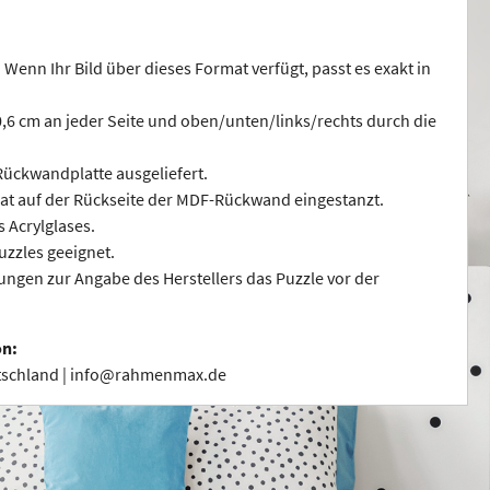
 Wenn Ihr Bild über dieses Format verfügt, passt es exakt in
 0,6 cm an jeder Seite und oben/unten/links/rechts durch die
ückwandplatte ausgeliefert.
at auf der Rückseite der MDF-Rückwand eingestanzt.
s Acrylglases.
uzzles geeignet.
ngen zur Angabe des Herstellers das Puzzle vor der
on:
utschland | info@rahmenmax.de