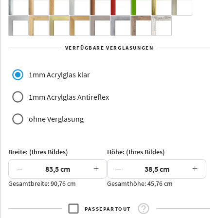
Yukon
Alberta
Alaska
VERFÜGBARE VERGLASUNGEN
Massivholz
1mm Acrylglas klar
1mm Acrylglas Antireflex
ohne Verglasung
Jersey
Dauphine
Elsass
Glarus
Breite: (Ihres Bildes)
Höhe: (Ihres Bildes)
−
+
−
+
Gesamtbreite: 90,76 cm
Gesamthöhe: 45,76 cm
Arran
Luzern
Andros
Attika
PASSEPARTOUT