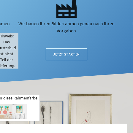
ahmen
Wir bauen Ihren Bilderrahmen genau nach Ihren
Vorgaben
Hinweis:
Das
usterbild
ist nicht
JETZT STARTEN
Teil der
ieferung.
ür diese Rahmenfarbe: