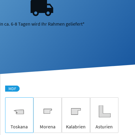
In ca. 6-8 Tagen wird Ihr Rahmen geliefert*
MDF
Toskana
Morena
Kalabrien
Asturien