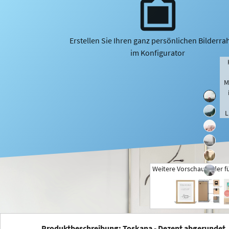
Erstellen Sie Ihren ganz persönlichen Bilderr
im Konfigurator
M
L
Weitere Vorschaubilder f
+
Produktbeschreibung: Toskana - Dezent abgerundet