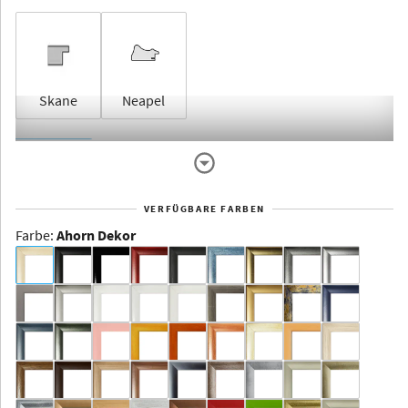
Skane
Neapel
Rahmenlos
VERFÜGBARE FARBEN
Farbe
:
Ahorn Dekor
Dakota -
Rahmenloser
Bildhalter
Aluminium