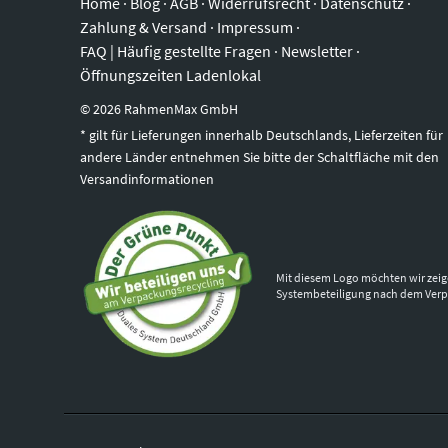
Home
·
Blog
·
AGB
·
Widerrufsrecht
·
Datenschutz
·
Zahlung & Versand
·
Impressum
·
FAQ | Häufig gestellte Fragen
·
Newsletter
·
Öffnungszeiten Ladenlokal
©
2026
RahmenMax GmbH
* gilt für Lieferungen innerhalb Deutschlands, Lieferzeiten für
andere Länder entnehmen Sie bitte der Schaltfläche mit den
Versandinformationen
Mit diesem Logo möchten wir zeig
Systembeteiligung nach dem Ver