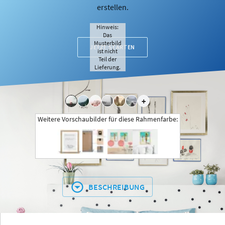
erstellen.
Hinweis:
Das
Musterbild
JETZT STARTEN
ist nicht
Teil der
Lieferung.
+
Weitere Vorschaubilder für diese Rahmenfarbe:
BESCHREIBUNG