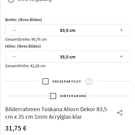
Breite: (Ihres Bildes)
−
+
Gesamtbreite: 90,76 cm
Arran
Luzern
Andros
Attika
Höhe: (Ihres Bildes)
−
+
Gesamthöhe: 42,26 cm
PASSEPARTOUT
Thurgau
Thurgau
Burgund
*Canvas*
HINTERGRUND
Kunststoff
Bilderrahmen
Toskana Ahorn Dekor 83,5
cm x 35 cm 1mm Acrylglas klar
31,75 €