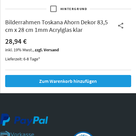
HINTERGRUND
Bilderrahmen
Toskana Ahorn Dekor 83,5
Thurgau
Thurgau
Burgund
cm x 28 cm 1mm Acrylglas klar
*Canvas*
28,94 €
Kunststoff
inkl.
19
%
Mwst.,
zzgl. Versand
Lieferzeit: 6-8 Tage*
Zum Warenkorb hinzufügen
Iowa
Ohio