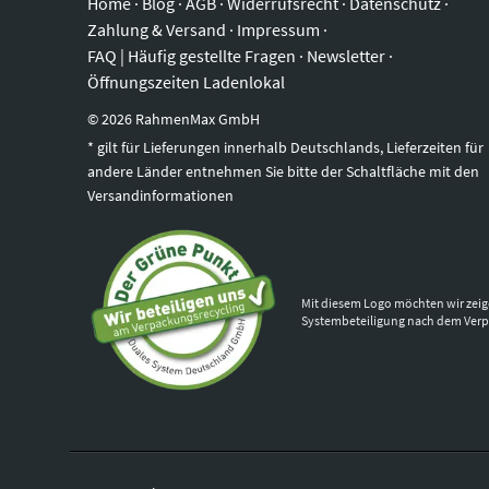
Home
·
Blog
·
AGB
·
Widerrufsrecht
·
Datenschutz
·
Zahlung & Versand
·
Impressum
·
FAQ | Häufig gestellte Fragen
·
Newsletter
·
Öffnungszeiten Ladenlokal
©
2026
RahmenMax GmbH
* gilt für Lieferungen innerhalb Deutschlands, Lieferzeiten für
andere Länder entnehmen Sie bitte der Schaltfläche mit den
Versandinformationen
Mit diesem Logo möchten wir zeig
Systembeteiligung nach dem Ver