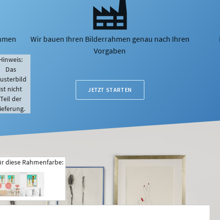
ahmen
Wir bauen Ihren Bilderrahmen genau nach Ihren
Vorgaben
Hinweis:
Das
usterbild
ist nicht
JETZT STARTEN
Teil der
ieferung.
ür diese Rahmenfarbe: