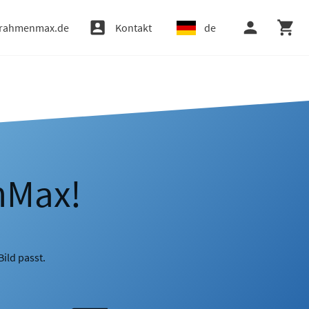
rahmenmax.de
Kontakt
de
nMax!
ild passt.