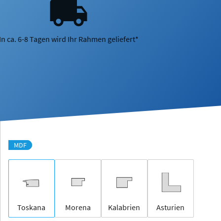
In ca. 6-8 Tagen wird Ihr Rahmen geliefert*
MDF
Toskana
Morena
Kalabrien
Asturien