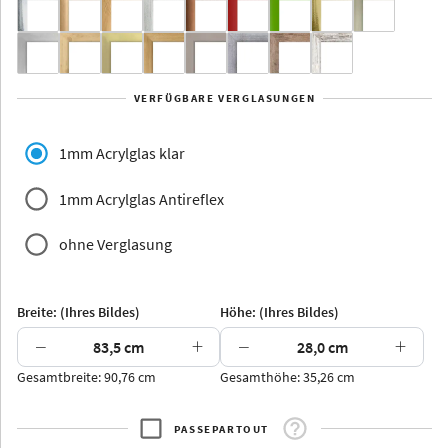
Yukon
Alberta
Alaska
VERFÜGBARE VERGLASUNGEN
Massivholz
1mm Acrylglas klar
1mm Acrylglas Antireflex
ohne Verglasung
Jersey
Dauphine
Elsass
Glarus
Breite: (Ihres Bildes)
Höhe: (Ihres Bildes)
−
+
−
+
Gesamtbreite: 90,76 cm
Gesamthöhe: 35,26 cm
Arran
Luzern
Andros
Attika
PASSEPARTOUT