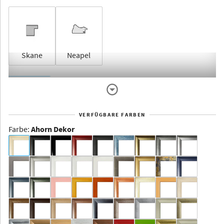
Skane
Neapel
Rahmenlos
VERFÜGBARE FARBEN
Farbe
:
Ahorn Dekor
Dakota -
Rahmenloser
Bildhalter
Aluminium