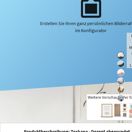
Erstellen Sie Ihren ganz persönlichen Bilderr
im Konfigurator
M
L
Weitere Vorschaubilder f
+
Produktbeschreibung: Toskana - Dezent abgerundet