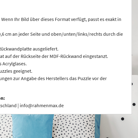
 Wenn Ihr Bild über dieses Format verfügt, passt es exakt in
 0,6 cm an jeder Seite und oben/unten/links/rechts durch die
ückwandplatte ausgeliefert.
at auf der Rückseite der MDF-Rückwand eingestanzt.
s Acrylglases.
uzzles geeignet.
ngen zur Angabe des Herstellers das Puzzle vor der
on:
utschland | info@rahmenmax.de