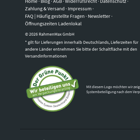
Home
·
Blog
·
AGB
·
Widerrufsrecht
·
Datenschutz
·
Zahlung & Versand
·
Impressum
·
FAQ | Häufig gestellte Fragen
·
Newsletter
·
Öffnungszeiten Ladenlokal
©
2026
RahmenMax GmbH
* gilt für Lieferungen innerhalb Deutschlands, Lieferzeiten für
andere Länder entnehmen Sie bitte der Schaltfläche mit den
Versandinformationen
Mit diesem Logo möchten wir zeig
Systembeteiligung nach dem Ver