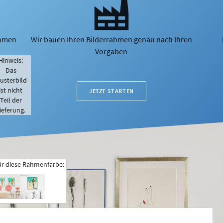
ahmen
Wir bauen Ihren Bilderrahmen genau nach Ihren
Vorgaben
Hinweis:
Das
usterbild
ist nicht
JETZT STARTEN
Teil der
ieferung.
ür diese Rahmenfarbe: