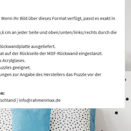
 Wenn Ihr Bild über dieses Format verfügt, passt es exakt in
 0,6 cm an jeder Seite und oben/unten/links/rechts durch die
ückwandplatte ausgeliefert.
at auf der Rückseite der MDF-Rückwand eingestanzt.
s Acrylglases.
uzzles geeignet.
ngen zur Angabe des Herstellers das Puzzle vor der
on:
utschland | info@rahmenmax.de