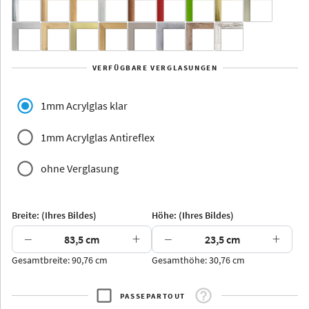
Yukon
Alberta
Alaska
VERFÜGBARE VERGLASUNGEN
Massivholz
1mm Acrylglas klar
1mm Acrylglas Antireflex
ohne Verglasung
Jersey
Dauphine
Elsass
Glarus
Breite: (Ihres Bildes)
Höhe: (Ihres Bildes)
−
+
−
+
Gesamtbreite: 90,76 cm
Gesamthöhe: 30,76 cm
Arran
Luzern
Andros
Attika
PASSEPARTOUT