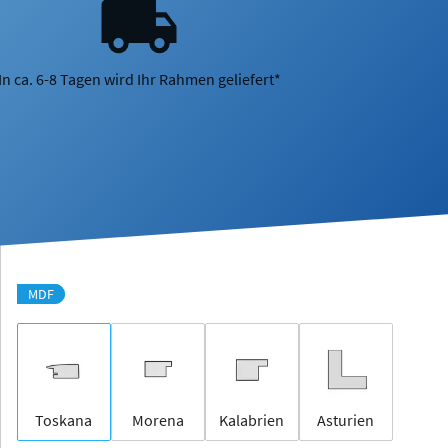
In ca. 6-8 Tagen wird Ihr Rahmen geliefert*
MDF
Toskana
Morena
Kalabrien
Asturien