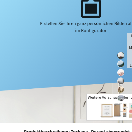
Erstellen Sie Ihren ganz persönlichen Bilderr
im Konfigurator
M
L
Weitere Vorschaubilder f
+
Produktbeschreibung: Toskana - Dezent abgerundet