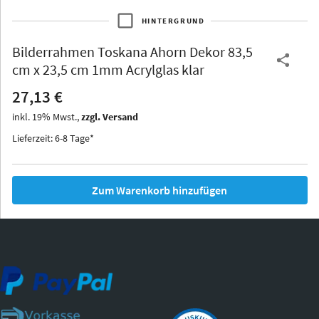
HINTERGRUND
Bilderrahmen
Toskana Ahorn Dekor 83,5
Thurgau
Thurgau
Burgund
cm x 23,5 cm 1mm Acrylglas klar
*Canvas*
27,13 €
Kunststoff
inkl.
19
%
Mwst.,
zzgl. Versand
Lieferzeit: 6-8 Tage*
Zum Warenkorb hinzufügen
Iowa
Ohio