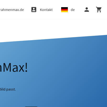
rahmenmax.de
Kontakt
de
nMax!
ild passt.