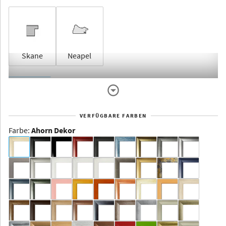
Skane
Neapel
Rahmenlos
VERFÜGBARE FARBEN
Farbe
:
Ahorn Dekor
Dakota -
Rahmenloser
Bildhalter
Aluminium