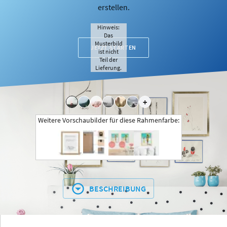
erstellen.
Hinweis:
Das
Musterbild
JETZT STARTEN
ist nicht
Teil der
Lieferung.
+
Weitere Vorschaubilder für diese Rahmenfarbe:
BESCHREIBUNG