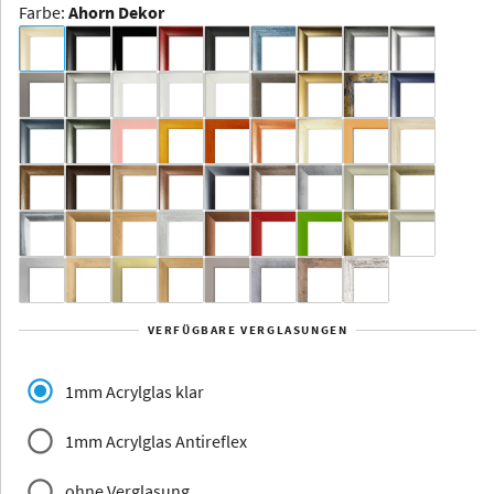
Farbe
:
Ahorn Dekor
Dakota -
Rahmenloser
Bildhalter
Aluminium
Yukon
Alberta
Alaska
VERFÜGBARE VERGLASUNGEN
Massivholz
1mm Acrylglas klar
1mm Acrylglas Antireflex
ohne Verglasung
Jersey
Dauphine
Elsass
Glarus