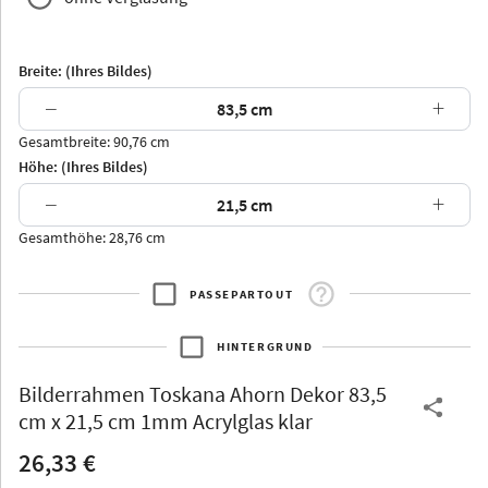
Breite: (Ihres Bildes)
−
+
Gesamtbreite: 90,76 cm
Arran
Luzern
Andros
Attika
Höhe: (Ihres Bildes)
−
+
Gesamthöhe: 28,76 cm
PASSEPARTOUT
Thurgau
Thurgau
Burgund
*Canvas*
HINTERGRUND
Kunststoff
Bilderrahmen
Toskana Ahorn Dekor 83,5
cm x 21,5 cm 1mm Acrylglas klar
26,33 €