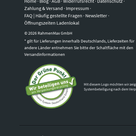
Home
·
Blog
·
AGB
·
Widerrufsrecht
·
Datenschutz
·
Zahlung & Versand
·
Impressum
·
FAQ | Häufig gestellte Fragen
·
Newsletter
·
Öffnungszeiten Ladenlokal
©
2026
RahmenMax GmbH
* gilt für Lieferungen innerhalb Deutschlands, Lieferzeiten für
andere Länder entnehmen Sie bitte der Schaltfläche mit den
Versandinformationen
Mit diesem Logo möchten wir zeig
Systembeteiligung nach dem Ver