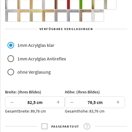
Yukon
Alberta
Alaska
VERFÜGBARE VERGLASUNGEN
Massivholz
1mm Acrylglas klar
1mm Acrylglas Antireflex
ohne Verglasung
Jersey
Dauphine
Elsass
Glarus
Breite: (Ihres Bildes)
Höhe: (Ihres Bildes)
−
+
−
+
Gesamtbreite: 89,76 cm
Gesamthöhe: 83,76 cm
Arran
Luzern
Andros
Attika
PASSEPARTOUT