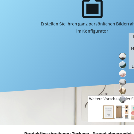
Erstellen Sie Ihren ganz persönlichen Bilderr
im Konfigurator
M
L
Weitere Vorschaubilder f
+
Produktbeschreibung: Toskana - Dezent abgerundet