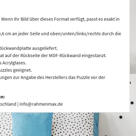
 Wenn Ihr Bild über dieses Format verfügt, passt es exakt in
 0,6 cm an jeder Seite und oben/unten/links/rechts durch die
ückwandplatte ausgeliefert.
at auf der Rückseite der MDF-Rückwand eingestanzt.
s Acrylglases.
uzzles geeignet.
ngen zur Angabe des Herstellers das Puzzle vor der
on:
utschland | info@rahmenmax.de