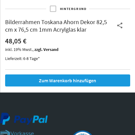
HINTERGRUND
Bilderrahmen
Toskana Ahorn Dekor 82,5
Thurgau
Thurgau
Burgund
cm x 76,5 cm 1mm Acrylglas klar
*Canvas*
48,05 €
Kunststoff
inkl.
19
%
Mwst.,
zzgl. Versand
Lieferzeit: 6-8 Tage*
Zum Warenkorb hinzufügen
Iowa
Ohio