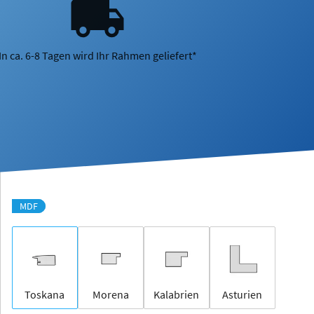
In ca. 6-8 Tagen wird Ihr Rahmen geliefert*
MDF
Toskana
Morena
Kalabrien
Asturien