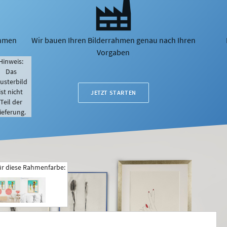
ahmen
Wir bauen Ihren Bilderrahmen genau nach Ihren
Vorgaben
Hinweis:
Das
usterbild
ist nicht
JETZT STARTEN
Teil der
ieferung.
ür diese Rahmenfarbe: