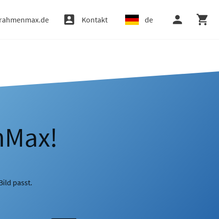
rahmenmax.de
Kontakt
de
nMax!
ild passt.