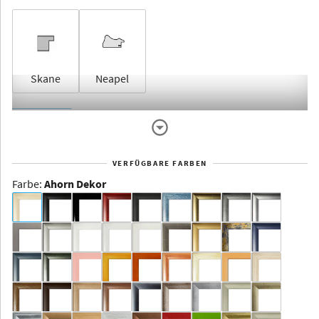
Skane
Neapel
Rahmenlos
VERFÜGBARE FARBEN
Farbe
:
Ahorn Dekor
Dakota -
Rahmenloser
Bildhalter
Aluminium