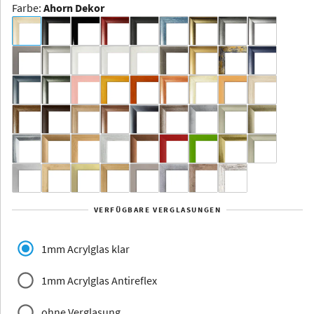
Farbe
:
Ahorn Dekor
Dakota -
Rahmenloser
Bildhalter
Aluminium
Yukon
Alberta
Alaska
VERFÜGBARE VERGLASUNGEN
Massivholz
1mm Acrylglas klar
1mm Acrylglas Antireflex
ohne Verglasung
Jersey
Dauphine
Elsass
Glarus