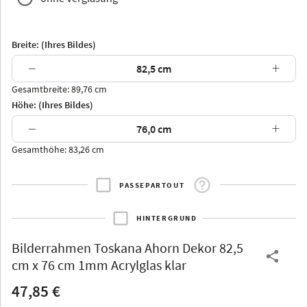
Breite: (Ihres Bildes)
−
+
Gesamtbreite: 89,76 cm
Arran
Luzern
Andros
Attika
Höhe: (Ihres Bildes)
−
+
Gesamthöhe: 83,26 cm
PASSEPARTOUT
Thurgau
Thurgau
Burgund
*Canvas*
HINTERGRUND
Kunststoff
Bilderrahmen
Toskana Ahorn Dekor 82,5
cm x 76 cm 1mm Acrylglas klar
47,85 €