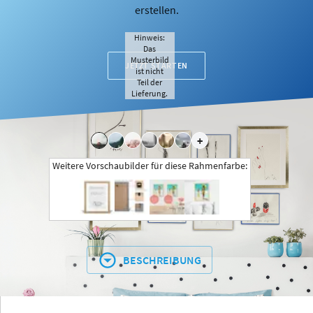
erstellen.
Hinweis:
Das
Musterbild
JETZT STARTEN
ist nicht
Teil der
Lieferung.
+
Weitere Vorschaubilder für diese Rahmenfarbe:
BESCHREIBUNG