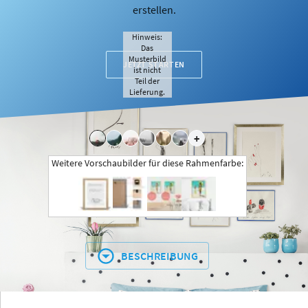
erstellen.
Hinweis:
Das
Musterbild
JETZT STARTEN
ist nicht
Teil der
Lieferung.
+
Weitere Vorschaubilder für diese Rahmenfarbe:
BESCHREIBUNG