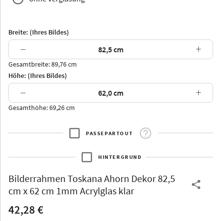
Breite: (Ihres Bildes)
−
+
Gesamtbreite: 89,76 cm
Arran
Luzern
Andros
Attika
Höhe: (Ihres Bildes)
−
+
Gesamthöhe: 69,26 cm
PASSEPARTOUT
Thurgau
Thurgau
Burgund
*Canvas*
HINTERGRUND
Kunststoff
Bilderrahmen
Toskana Ahorn Dekor 82,5
cm x 62 cm 1mm Acrylglas klar
42,28 €