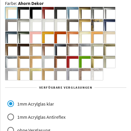
Farbe
:
Ahorn Dekor
Dakota -
Rahmenloser
Bildhalter
Aluminium
Yukon
Alberta
Alaska
VERFÜGBARE VERGLASUNGEN
Massivholz
1mm Acrylglas klar
1mm Acrylglas Antireflex
ohne Verglasung
Jersey
Dauphine
Elsass
Glarus